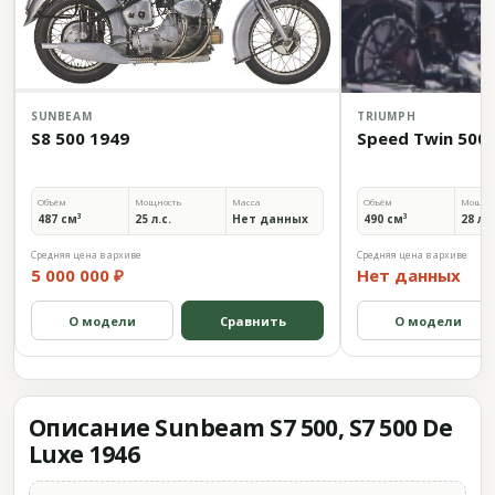
SUNBEAM
TRIUMPH
S8 500 1949
Speed Twin 500 
Объём
Мощность
Масса
Объём
Мощно
487 см³
25 л.с.
Нет данных
490 см³
28 л.с
Средняя цена в архиве
Средняя цена в архиве
5 000 000 ₽
Нет данных
О модели
Сравнить
О модели
Описание Sunbeam S7 500, S7 500 De
Luxe 1946