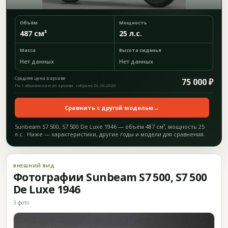
Объём
Мощность
487 см³
25 л.с.
Масса
Высота сиденья
Нет данных
Нет данных
Средняя цена в архиве
75 000 ₽
По 1 объявлению из архива · собрано 26.10.2020
Сравнить с другой моделью
→
Sunbeam S7 500, S7 500 De Luxe 1946 — объём 487 см³, мощность 25
л.с.. Ниже — характеристики, другие годы и модели для сравнения.
ВНЕШНИЙ ВИД
Фотографии Sunbeam S7 500, S7 500
De Luxe 1946
3 фото