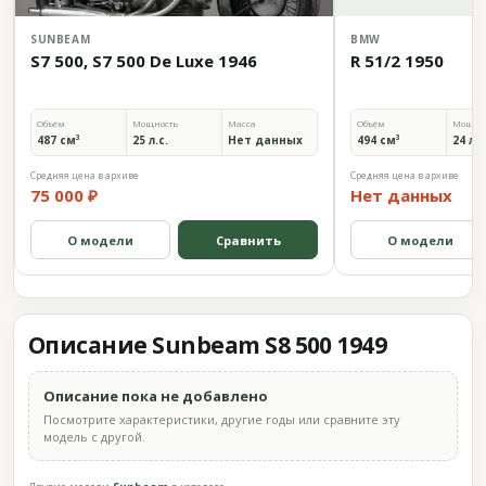
SUNBEAM
BMW
S7 500, S7 500 De Luxe 1946
R 51/2 1950
Объём
Мощность
Масса
Объём
Мощно
487 см³
25 л.с.
Нет данных
494 см³
24 л.с
Средняя цена в архиве
Средняя цена в архиве
75 000 ₽
Нет данных
О модели
Сравнить
О модели
Описание Sunbeam S8 500 1949
Описание пока не добавлено
Посмотрите характеристики, другие годы или сравните эту
модель с другой.