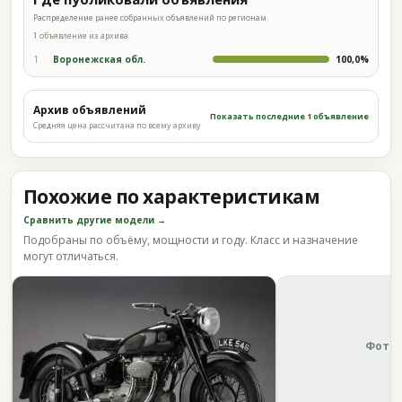
Распределение ранее собранных объявлений по регионам.
1 объявление из архива
1
Воронежская обл.
100,0%
Архив объявлений
Показать последние 1 объявление
Средняя цена рассчитана по всему архиву
Похожие по характеристикам
Сравнить другие модели →
Подобраны по объёму, мощности и году. Класс и назначение
могут отличаться.
Фото 