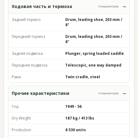
Ходовая часть и тормоза
5 параметров
Задний тормоз
Drum, leading shoe, 203 mm /
8"
Передний тормоз
Drum, leading shoe, 203 mm /
8"
Задняя подвеска
Plunger, spring loaded saddle
Передняя подвеска
Telescopic, one way damped
Рама
Twin cradle, steel
Прочие характеристики
5 параметров
Год
1949 - 56
Dry Weight
187 kg / 413 lbs
Production
8 530 units