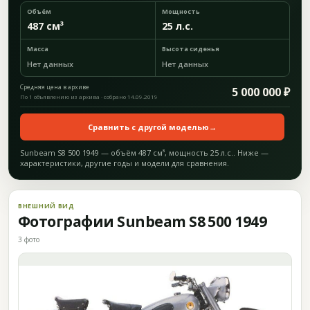
Объём
Мощность
487 см³
25 л.с.
Масса
Высота сиденья
Нет данных
Нет данных
Средняя цена в архиве
5 000 000 ₽
По 1 объявлению из архива · собрано 14.09.2019
Сравнить с другой моделью
→
Sunbeam S8 500 1949 — объём 487 см³, мощность 25 л.с.. Ниже —
характеристики, другие годы и модели для сравнения.
ВНЕШНИЙ ВИД
Фотографии Sunbeam S8 500 1949
3 фото