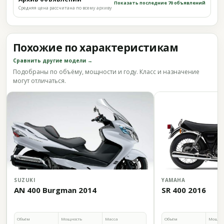
Показать последние 70 объявлений
Средняя цена рассчитана по всему архиву
Похожие по характеристикам
Сравнить другие модели →
Подобраны по объёму, мощности и году. Класс и назначение
могут отличаться.
SUZUKI
YAMAHA
AN 400 Burgman 2014
SR 400 2016
Объём
Мощность
Масса
Объём
Мощно