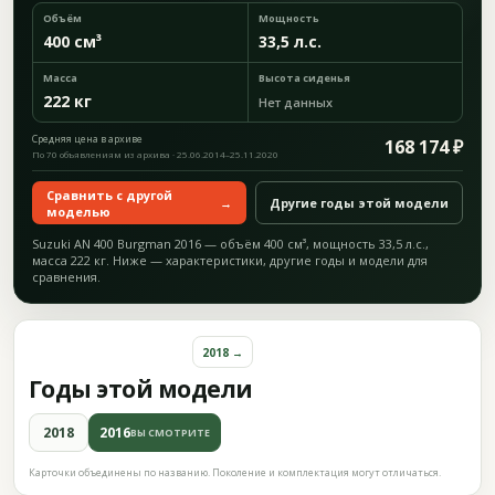
Объём
Мощность
400 см³
33,5 л.с.
Масса
Высота сиденья
222 кг
Нет данных
Средняя цена в архиве
168 174 ₽
По 70 объявлениям из архива · 25.06.2014–25.11.2020
Сравнить с другой
→
Другие годы этой модели
моделью
Suzuki AN 400 Burgman 2016 — объём 400 см³, мощность 33,5 л.с.,
масса 222 кг. Ниже — характеристики, другие годы и модели для
сравнения.
2018 →
Годы этой модели
2018
2016
ВЫ СМОТРИТЕ
Карточки объединены по названию. Поколение и комплектация могут отличаться.