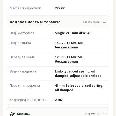
Масса с жидкостями
222 кг
Ходовая часть и тормоза
6 параметров
Задний тормоз
Single 210 mm disc, ABS
Задняя шина
150/70-13 M/C 64S.
бескамерная
Передняя шина
120/80-14 M/C 58S.
бескамерная
Задняя подвеска
Link-type, coil spring, oil
damped, adjustable preload
Передняя подвеска
41mm Telescopic, coil spring,
oil damped
Ход передней подвески
2 мм
Динамика
2 параметра