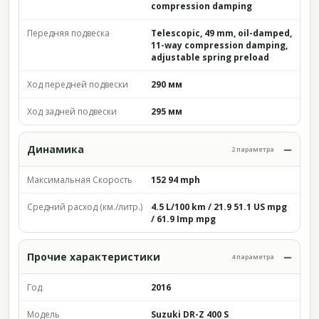
compression damping
Передняя подвеска
Telescopic, 49 mm, oil-damped,
11-way compression damping,
adjustable spring preload
Ход передней подвески
290 мм
Ход задней подвески
295 мм
Динамика
2 параметра
Максимальная Скорость
152 94 mph
Средний расход (км./литр.)
4.5 L/100 km / 21.9 51.1 US mpg
/ 61.9 Imp mpg
Прочие характеристики
4 параметра
Год
2016
Модель
Suzuki DR-Z 400 S