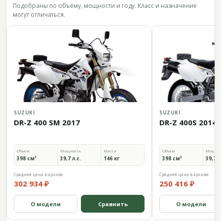
Подобраны по объёму, мощности и году. Класс и назначение
могут отличаться.
SUZUKI
SUZUKI
DR-Z 400 SM 2017
DR-Z 400S 2014
Объём
Мощность
Масса
Объём
Мощно
398 см³
39,7 л.с.
146 кг
398 см³
39,7 л
Средняя цена в архиве
Средняя цена в архиве
302 934 ₽
250 416 ₽
О модели
Сравнить
О модели