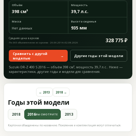
Объём
Мощность
398 см³
39,7 л.с.
Масса
Высота сиденья
935 мм
Нет данных
Средняя цена в архиве
328 775 ₽
По 365 объявлениям из архива · 26.06.2014–02.08.2026
Сравнить с другой
→
Другие годы этой модели
моделью
Suzuki DR-Z 400 S 2016 — объём 398 см³, мощность 39,7 л.с.. Ниже —
характеристики, другие годы и модели для сравнения.
← 2013
2018 →
Годы этой модели
2018
2016
2013
ВЫ СМОТРИТЕ
Карточки объединены по названию. Поколение и комплектация могут отличаться.