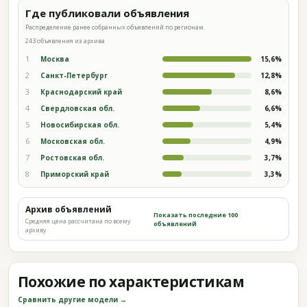
Где публиковали объявления
Распределение ранее собранных объявлений по регионам.
243 объявления из архива
1
Москва
15,6%
2
Санкт-Петербург
12,8%
3
Краснодарский край
8,6%
4
Свердловская обл.
6,6%
5
Новосибирская обл.
5,4%
6
Московская обл.
4,9%
7
Ростовская обл.
3,7%
8
Приморский край
3,3%
Архив объявлений
Показать последние 100
Средняя цена рассчитана по всему
объявлений
архиву
Похожие по характеристикам
Сравнить другие модели →