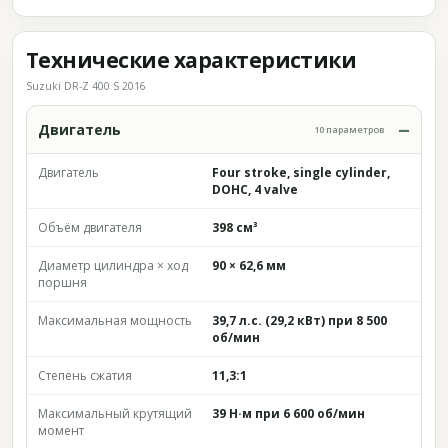
Технические характеристики
Suzuki DR-Z 400 S 2016
Двигатель
10 параметров
Двигатель
Four stroke, single cylinder,
DOHC, 4 valve
Объём двигателя
398 см³
Диаметр цилиндра × ход
90 × 62,6 мм
поршня
Максимальная мощность
39,7 л.с. (29,2 кВт) при 8 500
об/мин
Степень сжатия
11,3:1
Максимальный крутящий
39 Н·м при 6 600 об/мин
момент