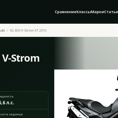
Сравнение
Классы
Марки
Стать
uki
DL 650 V-Strom XT 2015
0 V-Strom
ощность
6,6 л.с.
сота сиденья