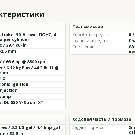
актеристики
Трансмиссия
stroke, 90-V-twin, DOHC, 4
Коробка передач
6 
s per cylinder.
Главная передача
Cha
c / 39.4 cu-in
Сцепление
Wet
62.6 mm
op
 / 66.6 hp @ 8800 rpm
 / 6.12 kgf-m / 44.3 lb-ft @
 rpm
ric
ronic Ignition
Injection
sump
i DL 650 V-Strom XT
Ходовая часть и тормоза
tres / 5.2 US gal / 4.4 Imp gal
Задний тормоз
Si
cal
m / 32.9 in