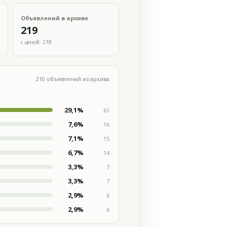
Объявлений в архиве
219
с ценой: 218
210 объявлений из архива
29,1%
61
7,6%
16
7,1%
15
6,7%
14
3,3%
7
3,3%
7
2,9%
6
2,9%
6