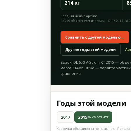
214 кг
8
Средняя цена в архиве
По 219 объявлениям из архива · 17.07.2014–28.
Сравнить с другой моделью
→
Другие годы этой модели
Ар
Suzuki DL 650 V-Strom XT 2015 — объём 
масса 214 кг. Ниже — характеристики
сравнения.
Годы этой модели
2017
2015
ВЫ СМОТРИТЕ
Карточки объединены по названию. Поколени