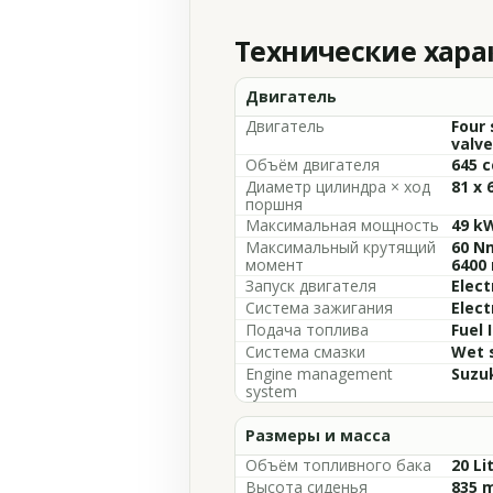
Технические хар
Двигатель
Двигатель
Four 
valve
Объём двигателя
645 c
Диаметр цилиндра × ход
81 x 
поршня
Максимальная мощность
49 kW
Максимальный крутящий
60 Nm
момент
6400
Запуск двигателя
Elect
Система зажигания
Elect
Подача топлива
Fuel 
Система смазки
Wet 
Engine management
Suzuk
system
Размеры и масса
Объём топливного бака
20 Li
Высота сиденья
835 m