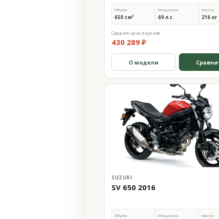
Объём
Мощность
Масса
650 см³
69 л.с.
216 кг
Средняя цена в архиве
430 289 ₽
О модели
Сравни
SUZUKI
SV 650 2016
Объём
Мощность
Масса