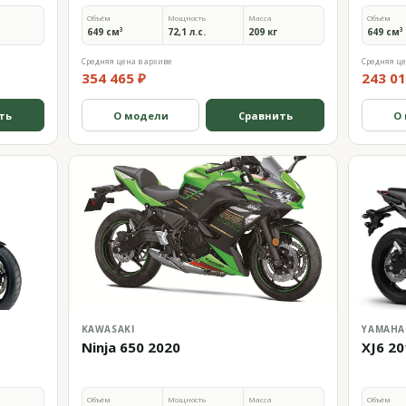
Объём
Мощность
Масса
Объём
649 см³
72,1 л.с.
209 кг
649 см³
Средняя цена в архиве
Средняя це
354 465 ₽
243 01
ть
О модели
Сравнить
О
KAWASAKI
YAMAHA
Ninja 650 2020
XJ6 2
Объём
Мощность
Масса
Объём