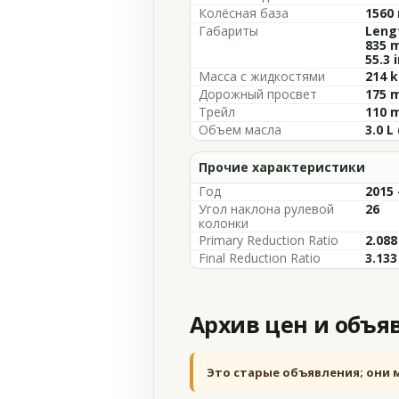
Колёсная база
1560 
Габариты
Lengt
835 m
55.3 
Масса с жидкостями
214 k
Дорожный просвет
175 m
Трейл
110 m
Объем масла
3.0 L 
Прочие характеристики
Год
2015 
Угол наклона рулевой
26
колонки
Primary Reduction Ratio
2.088
Final Reduction Ratio
3.133
Архив цен и объя
Это старые объявления; они 