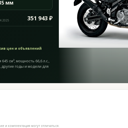
35 мм
351 943 ₽
04.2025
хив цен и объявлений
645 см³, мощность 66,6 л.с.,
, другие годы и модели для
е и комплектация могут отличаться.