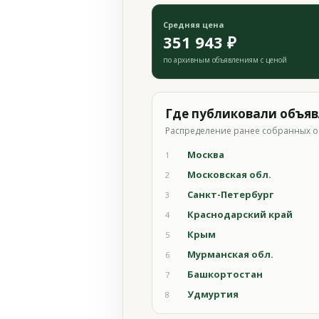
Средняя цена
351 943 ₽
по архивным объявлениям с ценой
Где публиковали объя
Распределение ранее собранных о
Москва
1
Московская обл.
2
Санкт-Петербург
3
Краснодарский край
4
Крым
5
Мурманская обл.
6
Башкортостан
7
Удмуртия
8