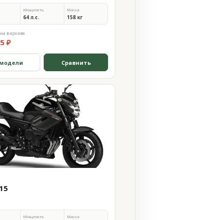
Мощность
Масса
64 л.с.
158 кг
на в архиве
5 ₽
 модели
Сравнить
015
Мощность
Масса