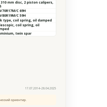
 310 mm disc, 2 piston calipers,
S
0/70R17M/C 69H
0/80R19M/C 59H
k type, coil spring, oil damped
escopic, coil spring, oil
mped
uminium, twin spar
17.07.2014–28.04.2025
ческий ориентир.