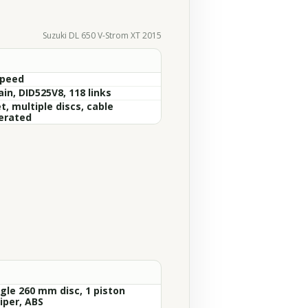
Suzuki DL 650 V-Strom XT 2015
Speed
in, DID525V8, 118 links
, multiple discs, cable
erated
ngle 260 mm disc, 1 piston
iper, ABS