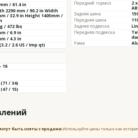
Передний тормоз
2 x
mm / 61.4 in
AB
h 2290 mm / 90.2 in Width
Задняя шина
15
m / 32.9 in Height 1405mm /
Передняя шина
11
in
Задняя подвеска
Lin
g / 472 lbs
Передняя подвеска
Tel
m / 6.9 in
da
m / 4.3 in
Рама
Al
(3.2 / 2.6 US / Imp qt)
- 16
 (71 / 34)
 (47 / 15)
влений
могут быть сняты с продажи.
Используйте цены только как истори