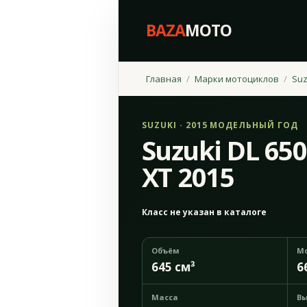
BAZA
MOTO
Главная
Марки мотоциклов
Suz
SUZUKI · 2015 МОДЕЛЬНЫЙ ГОД
Suzuki DL 65
XT 2015
Класс не указан в каталоге
Объём
М
645 см³
6
Масса
Вы