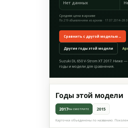
Нет данных
Н
Средняя цена в архиве
По 219 объявлениям из архива · 17.07.2014–28.
Сравнить с другой моделью
→
Другие годы этой модели
Ар
Suzuki DL 650 V-Strom XT 2017. Ниже 
годы и модели для сравнения.
Годы этой модели
2017
2015
ВЫ СМОТРИТЕ
Карточки объединены по названию. Поколени