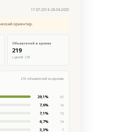
17.07.2014–28.04.2025
ческий ориентир.
Объявлений в архиве
219
с ценой: 218
210 объявлений из архива
29,1%
61
7,6%
16
7,1%
15
6,7%
14
3,3%
7