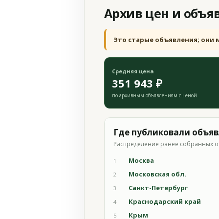
Архив цен и объя
Это старые объявления; они 
Средняя цена
351 943 ₽
по архивным объявлениям с ценой
Где публиковали объя
Распределение ранее собранных о
Москва
1
Московская обл.
2
Санкт-Петербург
3
Краснодарский край
4
Крым
5