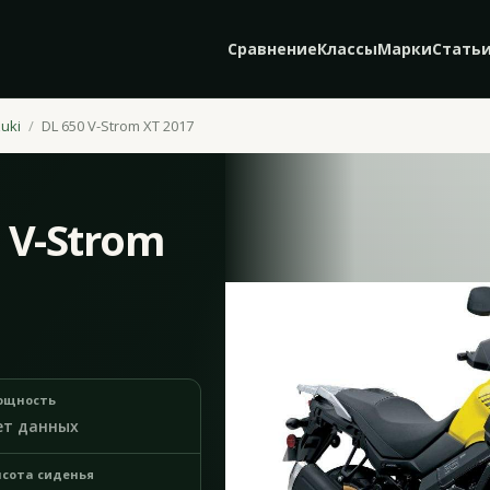
Сравнение
Классы
Марки
Стать
uki
DL 650 V-Strom XT 2017
0 V-Strom
ощность
ет данных
сота сиденья