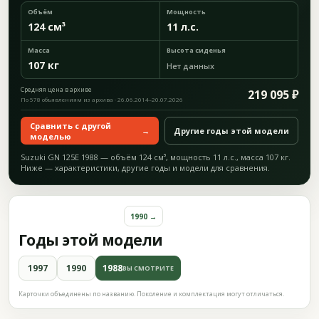
Объём
Мощность
124 см³
11 л.с.
Масса
Высота сиденья
107 кг
Нет данных
Средняя цена в архиве
219 095 ₽
По 578 объявлениям из архива · 26.06.2014–20.07.2026
Сравнить с другой
→
Другие годы этой модели
моделью
Suzuki GN 125E 1988 — объём 124 см³, мощность 11 л.с., масса 107 кг.
Ниже — характеристики, другие годы и модели для сравнения.
1990 →
Годы этой модели
1997
1990
1988
ВЫ СМОТРИТЕ
Карточки объединены по названию. Поколение и комплектация могут отличаться.