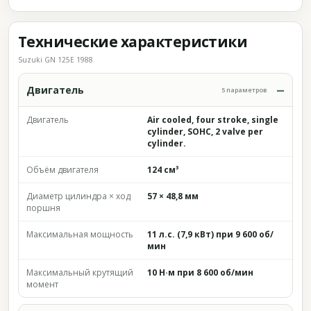
Технические характеристики
Suzuki GN 125E 1988
Двигатель
5 параметров
Двигатель
Air cooled, four stroke, single
cylinder, SOHC, 2 valve per
cylinder.
Объём двигателя
124 см³
Диаметр цилиндра × ход
57 × 48,8 мм
поршня
Максимальная мощность
11 л.с. (7,9 кВт) при 9 600 об/
мин
Максимальный крутящий
10 Н·м при 8 600 об/мин
момент