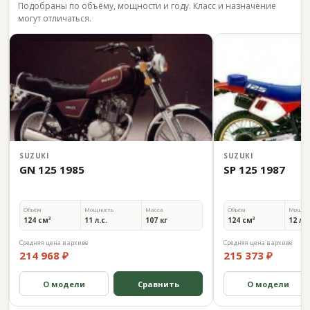
Подобраны по объёму, мощности и году. Класс и назначение
могут отличаться.
SUZUKI
SUZUKI
GN 125 1985
SP 125 1987
Объём
Мощность
Масса
Объём
Мощно
124 см³
11 л.с.
107 кг
124 см³
12 л.с
Средняя цена в архиве
Средняя цена в архиве
214 968 ₽
215 373 ₽
О модели
Сравнить
О модели