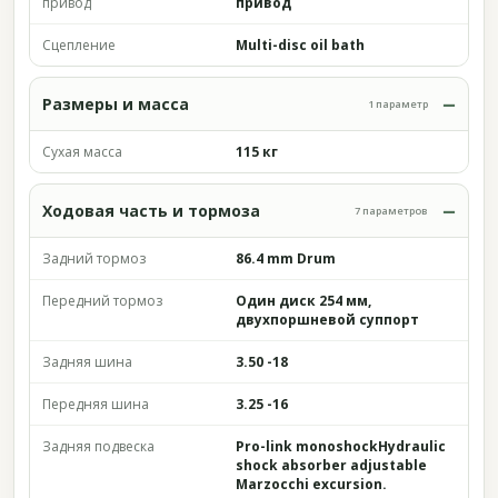
привод
привод
Сцепление
Multi-disc oil bath
Размеры и масса
1 параметр
Сухая масса
115 кг
Ходовая часть и тормоза
7 параметров
Задний тормоз
86.4 mm Drum
Передний тормоз
Один диск 254 мм,
двухпоршневой суппорт
Задняя шина
3.50 -18
Передняя шина
3.25 -16
Задняя подвеска
Pro-link monoshockHydraulic
shock absorber adjustable
Marzocchi excursion.