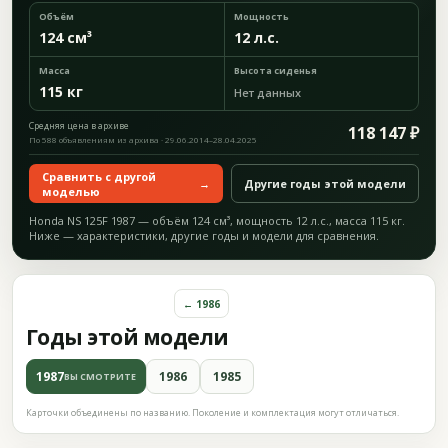
Объём
Мощность
124 см³
12 л.с.
Масса
Высота сиденья
115 кг
Нет данных
Средняя цена в архиве
118 147 ₽
По 588 объявлениям из архива · 29.06.2014–28.04.2025
Сравнить с другой
→
Другие годы этой модели
моделью
Honda NS 125F 1987 — объём 124 см³, мощность 12 л.с., масса 115 кг.
Ниже — характеристики, другие годы и модели для сравнения.
← 1986
Годы этой модели
1987
1986
1985
ВЫ СМОТРИТЕ
Карточки объединены по названию. Поколение и комплектация могут отличаться.