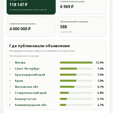
Самая низкая цена
118 147 ₽
6 969 ₽
по архивным объявлениям с ценой
Объявлений в архиве
Самая высокая цена
588
4 000 000 ₽
с ценой: 580
Где публиковали объявления
Распределение ранее собранных объявлений по регионам.
556 объявлений из архива
1
Москва
13,9%
2
Санкт-Петербург
7,4%
3
Краснодарский край
7,0%
4
Крым
7,0%
5
Московская обл.
6,1%
6
Ставропольский край
3,8%
7
Башкортостан
3,1%
8
Калининградская обл.
2,7%