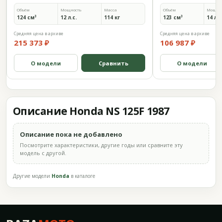
Объём
Мощность
Масса
Объём
Мощно
124 см³
12 л.с.
114 кг
123 см³
14 л.с
Средняя цена в архиве
Средняя цена в архиве
215 373 ₽
106 987 ₽
О модели
Сравнить
О модели
Описание Honda NS 125F 1987
Описание пока не добавлено
Посмотрите характеристики, другие годы или сравните эту
модель с другой.
Другие модели
Honda
в каталоге