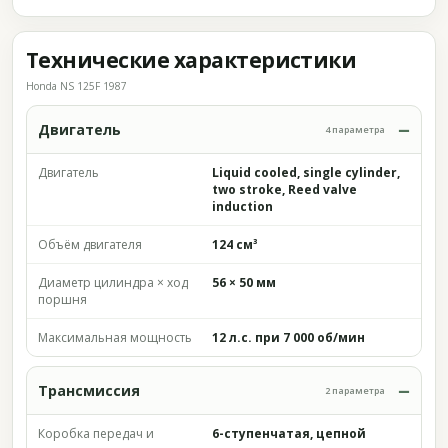
Технические характеристики
Honda NS 125F 1987
Двигатель
4 параметра
Двигатель
Liquid cooled, single cylinder,
two stroke, Reed valve
induction
Объём двигателя
124 см³
Диаметр цилиндра × ход
56 × 50 мм
поршня
Максимальная мощность
12 л.с. при 7 000 об/мин
Трансмиссия
2 параметра
Коробка передач и
6-ступенчатая, цепной