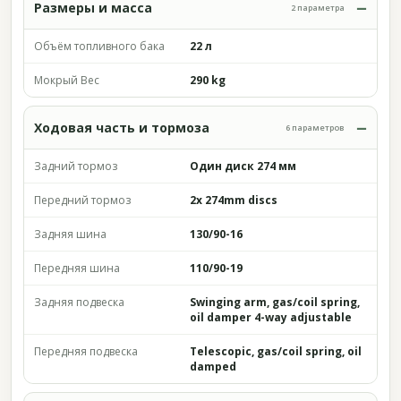
Размеры и масса
2 параметра
Объём топливного бака
22 л
Мокрый Вес
290 kg
Ходовая часть и тормоза
6 параметров
Задний тормоз
Один диск 274 мм
Передний тормоз
2x 274mm discs
Задняя шина
130/90-16
Передняя шина
110/90-19
Задняя подвеска
Swinging arm, gas/coil spring,
oil damper 4-way adjustable
Передняя подвеска
Telescopic, gas/coil spring, oil
damped