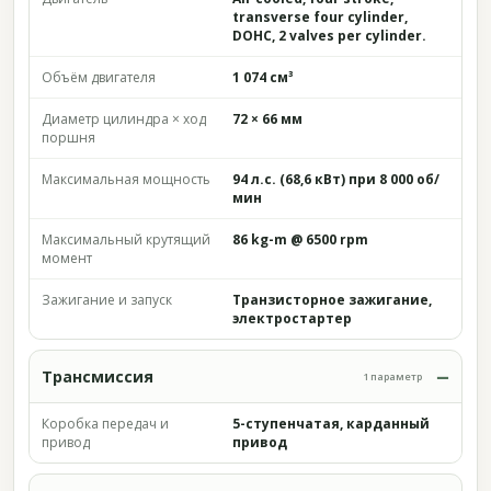
transverse four cylinder,
DOHC, 2 valves per cylinder.
Объём двигателя
1 074 см³
Диаметр цилиндра × ход
72 × 66 мм
поршня
Максимальная мощность
94 л.с. (68,6 кВт) при 8 000 об/
мин
Максимальный крутящий
86 kg-m @ 6500 rpm
момент
Зажигание и запуск
Транзисторное зажигание,
электростартер
Трансмиссия
1 параметр
Коробка передач и
5-ступенчатая, карданный
привод
привод