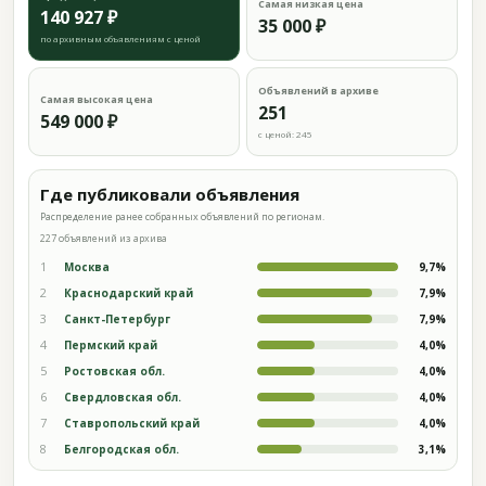
Самая низкая цена
140 927 ₽
35 000 ₽
по архивным объявлениям с ценой
Объявлений в архиве
Самая высокая цена
251
549 000 ₽
с ценой: 245
Где публиковали объявления
Распределение ранее собранных объявлений по регионам.
227 объявлений из архива
1
Москва
9,7%
2
Краснодарский край
7,9%
3
Санкт-Петербург
7,9%
4
Пермский край
4,0%
5
Ростовская обл.
4,0%
6
Свердловская обл.
4,0%
7
Ставропольский край
4,0%
8
Белгородская обл.
3,1%