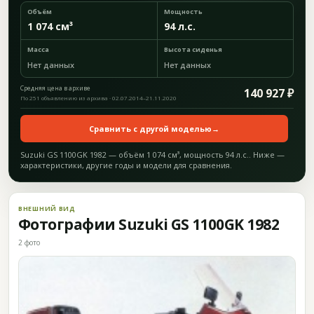
Объём
Мощность
1 074 см³
94 л.с.
Масса
Высота сиденья
Нет данных
Нет данных
Средняя цена в архиве
140 927 ₽
По 251 объявлению из архива · 02.07.2014–21.11.2020
Сравнить с другой моделью
→
Suzuki GS 1100GK 1982 — объём 1 074 см³, мощность 94 л.с.. Ниже —
характеристики, другие годы и модели для сравнения.
ВНЕШНИЙ ВИД
Фотографии Suzuki GS 1100GK 1982
2 фото