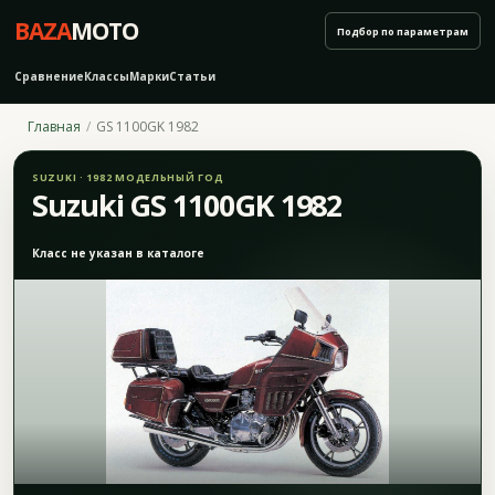
BAZA
MOTO
Подбор по параметрам
Сравнение
Классы
Марки
Статьи
Главная
GS 1100GK 1982
SUZUKI · 1982 МОДЕЛЬНЫЙ ГОД
Suzuki GS 1100GK 1982
Класс не указан в каталоге