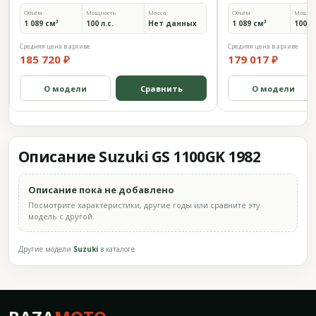
Объём
Мощность
Масса
Объём
Мощно
1 089 см³
100 л.с.
Нет данных
1 089 см³
100 л.
Средняя цена в архиве
Средняя цена в архиве
185 720 ₽
179 017 ₽
О модели
Сравнить
О модели
Описание Suzuki GS 1100GK 1982
Описание пока не добавлено
Посмотрите характеристики, другие годы или сравните эту
модель с другой.
Другие модели
Suzuki
в каталоге