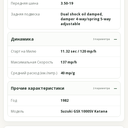
Передняя шина
3.50-19
Задняя подвеска
Dual shock oil damped,
damper 4-way/spring 5-way
adjustable
Динамика
3 параметра
Старт на Милю
11.32 sec / 120 mp/h
Максимальная Скорость
137 mp/h
Средний расход (км./литр.)
40 mp/g
Прочие характеристики
2 параметра
Год
1982
Модель
Suzuki GSX 1000SV Katana