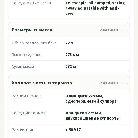
Передаточные Числа
Telescopic, oil damped, spring
4-way adjustable with anti-
dive
Размеры и масса
3 параметра
Объём топливного бака
22 л
Высота сиденья
775 мм
Сухая масса
232 кг
Ходовая часть и тормоза
5 параметров
Задний тормоз
Один диск 275 мм,
однопоршневой суппорт
Передний тормоз
Два диска 275 мм,
двухпоршневые суппорты
Задняя шина
4.50 V17