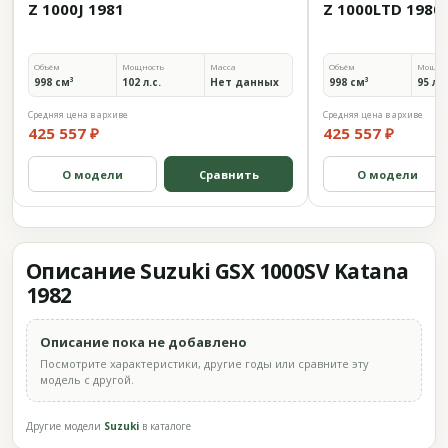
Z 1000J 1981
Z 1000LTD 1980
Объём
Мощность
Масса
Объём
Мощно
998 см³
102 л.с.
Нет данных
998 см³
95 л.с
Средняя цена в архиве
Средняя цена в архиве
425 557 ₽
425 557 ₽
О модели
Сравнить
О модели
Описание Suzuki GSX 1000SV Katana
1982
Описание пока не добавлено
Посмотрите характеристики, другие годы или сравните эту
модель с другой.
Другие модели
Suzuki
в каталоге