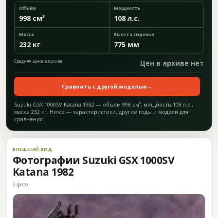
Объём
Мощность
998 см³
108 л.с.
Масса
Высота сиденья
232 кг
775 мм
Средняя цена в архиве
Цен в архиве нет
Сравнить с другой моделью
→
Suzuki GSX 1000SV Katana 1982 — объём 998 см³, мощность 108 л.с.,
масса 232 кг. Ниже — характеристики, другие годы и модели для
сравнения.
ВНЕШНИЙ ВИД
Фотографии Suzuki GSX 1000SV
Katana 1982
2 фото