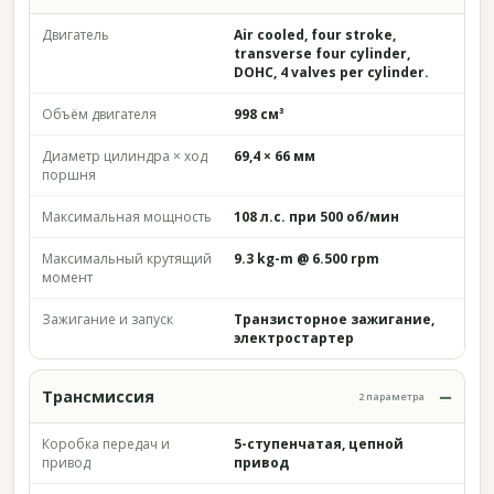
Двигатель
Air cooled, four stroke,
transverse four cylinder,
DOHC, 4 valves per cylinder.
Объём двигателя
998 см³
Диаметр цилиндра × ход
69,4 × 66 мм
поршня
Максимальная мощность
108 л.с. при 500 об/мин
Максимальный крутящий
9.3 kg-m @ 6.500 rpm
момент
Зажигание и запуск
Транзисторное зажигание,
электростартер
Трансмиссия
2 параметра
Коробка передач и
5-ступенчатая, цепной
привод
привод