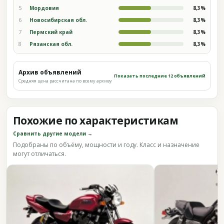
5
Мордовия
8,3%
6
Новосибирская обл.
8,3%
7
Пермский край
8,3%
8
Рязанская обл.
8,3%
Архив объявлений
Показать последние 12 объявлений
Средняя цена рассчитана по всему архиву
Похожие по характеристикам
Сравнить другие модели →
Подобраны по объёму, мощности и году. Класс и назначение
могут отличаться.