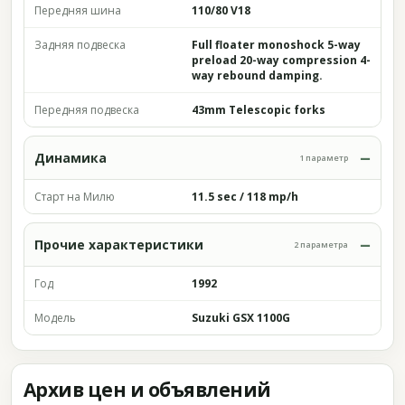
Передняя шина
110/80 V18
Задняя подвеска
Full floater monoshock 5-way
preload 20-way compression 4-
way rebound damping.
Передняя подвеска
43mm Telescopic forks
Динамика
1 параметр
Старт на Милю
11.5 sec / 118 mp/h
Прочие характеристики
2 параметра
Год
1992
Модель
Suzuki GSX 1100G
Архив цен и объявлений