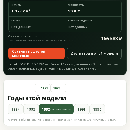
Объём
Мощность
1 127 см³
98 л.с.
Масса
Высота сиденья
Нет данных
Нет данных
Средняя цена в архиве
166 583 ₽
По 12 объявлениям из архива · 08.08.2014–09.11.2020
Сравнить с другой
→
Другие годы этой модели
моделью
Suzuki GSX 1100G 1992 — объём 1 127 см³, мощность 98 л.с.. Ниже —
характеристики, другие годы и модели для сравнения.
← 1991
1993 →
Годы этой модели
1994
1993
1992
1991
1990
ВЫ СМОТРИТЕ
Карточки объединены по названию. Поколение и комплектация могут отличаться.