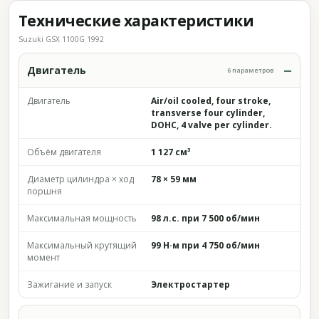
Технические характеристики
Suzuki GSX 1100G 1992
Двигатель
6 параметров
Двигатель
Air/oil cooled, four stroke,
transverse four cylinder,
DOHC, 4 valve per cylinder.
Объём двигателя
1 127 см³
Диаметр цилиндра × ход
78 × 59 мм
поршня
Максимальная мощность
98 л.с. при 7 500 об/мин
Максимальный крутящий
99 Н·м при 4 750 об/мин
момент
Зажигание и запуск
Электростартер