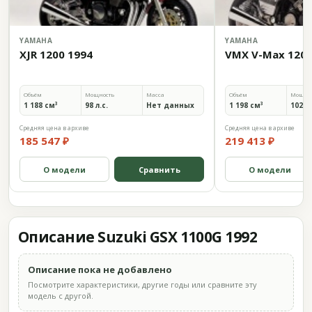
YAMAHA
YAMAHA
XJR 1200 1994
VMX V-Max 1200
Объём
Мощность
Масса
Объём
Мощно
1 188 см³
98 л.с.
Нет данных
1 198 см³
102 л.
Средняя цена в архиве
Средняя цена в архиве
185 547 ₽
219 413 ₽
О модели
Сравнить
О модели
Описание Suzuki GSX 1100G 1992
Описание пока не добавлено
Посмотрите характеристики, другие годы или сравните эту
модель с другой.