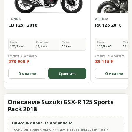
HONDA
APRILIA
CB 125F 2018
RX 125 2018
Объём
Мощность
Масса
Объём
Мощно
124,7 см³
10,5 л.с.
129 кг
124,8 см³
15 л.с
Средняя цена в архиве
Средняя цена в архиве
273 900 ₽
89 115 ₽
О модели
Сравнить
О модели
Описание Suzuki GSX-R 125 Sports
Pack 2018
Описание пока не добавлено
Посмотрите характеристики, другие годы или сравните эту