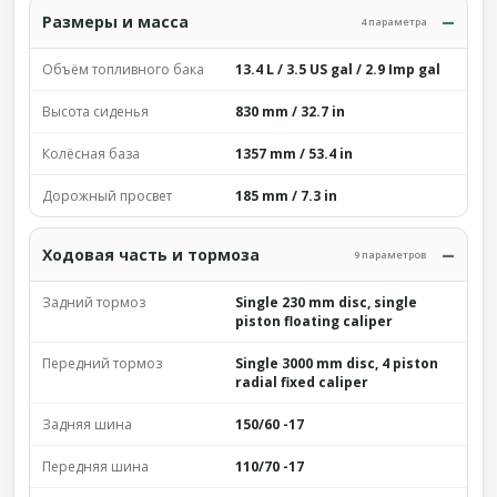
Размеры и масса
4 параметра
Объём топливного бака
13.4 L / 3.5 US gal / 2.9 Imp gal
Высота сиденья
830 mm / 32.7 in
Колёсная база
1357 mm / 53.4 in
Дорожный просвет
185 mm / 7.3 in
Ходовая часть и тормоза
9 параметров
Задний тормоз
Single 230 mm disc, single
piston floating caliper
Передний тормоз
Single 3000 mm disc, 4 piston
radial fixed caliper
Задняя шина
150/60 -17
Передняя шина
110/70 -17