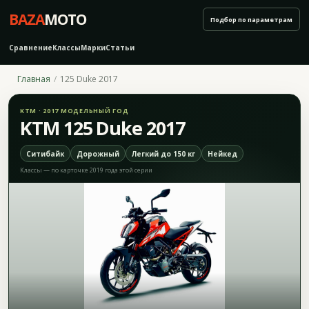
BAZA
MOTO
Подбор по параметрам
Сравнение
Классы
Марки
Статьи
Главная
125 Duke 2017
KTM · 2017 МОДЕЛЬНЫЙ ГОД
KTM 125 Duke 2017
Ситибайк
Дорожный
Легкий до 150 кг
Нейкед
Классы — по карточке 2019 года этой серии