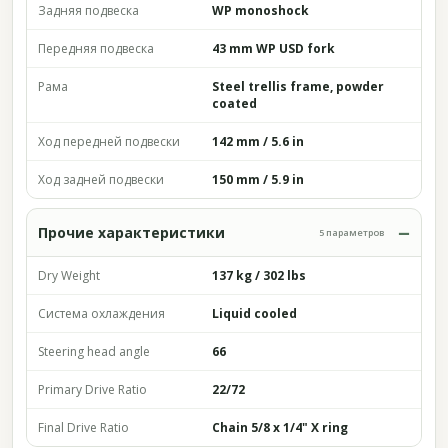
Задняя подвеска
WP monoshock
Передняя подвеска
43 mm WP USD fork
Рама
Steel trellis frame, powder
coated
Ход передней подвески
142 mm / 5.6 in
Ход задней подвески
150 mm / 5.9 in
Прочие характеристики
5 параметров
Dry Weight
137 kg / 302 lbs
Система охлаждения
Liquid cooled
Steering head angle
66
Primary Drive Ratio
22/72
Final Drive Ratio
Chain 5/8 x 1/4" X ring