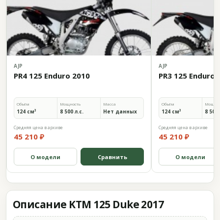
AJP
AJP
PR4 125 Enduro 2010
PR3 125 Enduro 
Объём
Мощность
Масса
Объём
Мощно
124 см³
8 500 л.с.
Нет данных
124 см³
8 500 
Средняя цена в архиве
Средняя цена в архиве
45 210 ₽
45 210 ₽
О модели
Сравнить
О модели
Описание KTM 125 Duke 2017