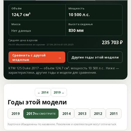
Объём
Мощность
124,7 см³
10 500 л.с.
Масса
Высота сиденья
830 мм
Нет данных
Средняя цена в архиве
235 703 ₽
По 69 объявлениям из архива · 27.06.2014–01.05.2025
Сравнить с другой
→
Другие годы этой модели
моделью
KTM 125 Duke 2017 — объём 124,7 см³, мощность 10 500 л.с.. Ниже —
характеристики, другие годы и модели для сравнения.
← 2014
2019 →
Годы этой модели
2019
2017
2014
2013
2012
2011
ВЫ СМОТРИТЕ
Карточки объединены по названию. Поколение и комплектация могут отличаться.