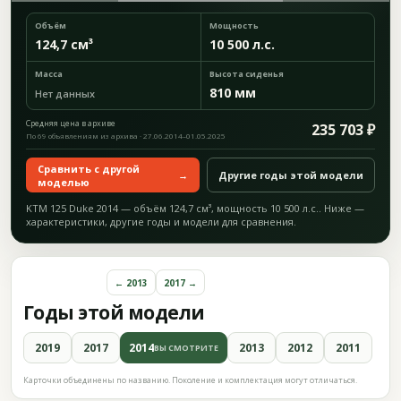
Объём
Мощность
124,7 см³
10 500 л.с.
Масса
Высота сиденья
810 мм
Нет данных
Средняя цена в архиве
235 703 ₽
По 69 объявлениям из архива · 27.06.2014–01.05.2025
Сравнить с другой
→
Другие годы этой модели
моделью
KTM 125 Duke 2014 — объём 124,7 см³, мощность 10 500 л.с.. Ниже —
характеристики, другие годы и модели для сравнения.
← 2013
2017 →
Годы этой модели
2019
2017
2014
2013
2012
2011
ВЫ СМОТРИТЕ
Карточки объединены по названию. Поколение и комплектация могут отличаться.