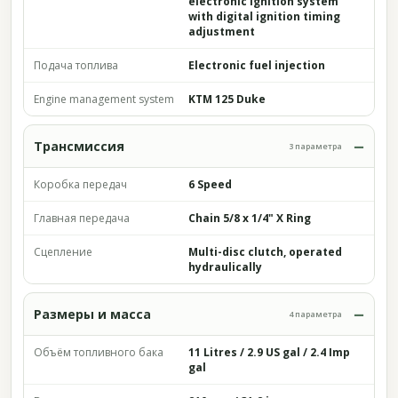
electronic ignition system
with digital ignition timing
adjustment
Подача топлива
Electronic fuel injection
Engine management system
KTM 125 Duke
Трансмиссия
3 параметра
Коробка передач
6 Speed
Главная передача
Chain 5/8 x 1/4" X Ring
Сцепление
Multi-disc clutch, operated
hydraulically
Размеры и масса
4 параметра
Объём топливного бака
11 Litres / 2.9 US gal / 2.4 Imp
gal