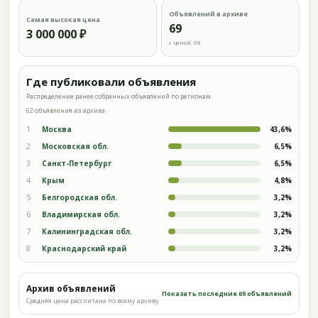
Объявлений в архиве
Самая высокая цена
69
3 000 000 ₽
с ценой: 68
Где публиковали объявления
Распределение ранее собранных объявлений по регионам.
62 объявления из архива
1
Москва
43,6%
2
Московская обл.
6,5%
3
Санкт-Петербург
6,5%
4
Крым
4,8%
5
Белгородская обл.
3,2%
6
Владимирская обл.
3,2%
7
Калининградская обл.
3,2%
8
Краснодарский край
3,2%
Архив объявлений
Показать последние 69 объявлений
Средняя цена рассчитана по всему архиву