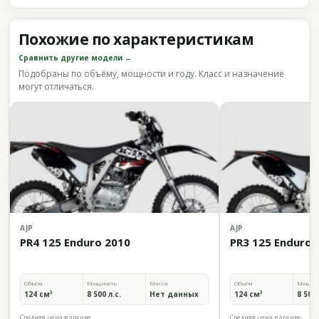
Похожие по характеристикам
Сравнить другие модели →
Подобраны по объёму, мощности и году. Класс и назначение
могут отличаться.
AJP
AJP
PR4 125 Enduro 2010
PR3 125 Enduro 
Объём
Мощность
Масса
Объём
Мощно
124 см³
8 500 л.с.
Нет данных
124 см³
8 500 
Средняя цена в архиве
Средняя цена в архиве