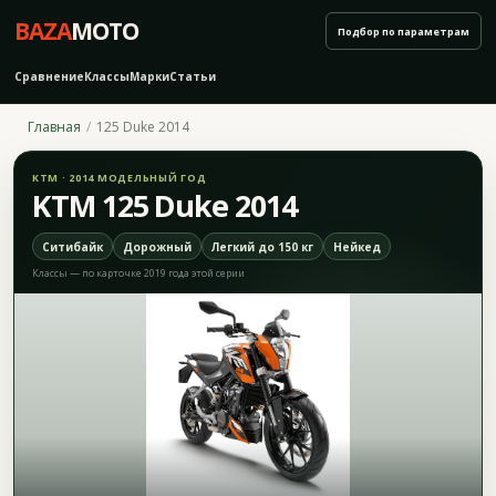
BAZA
MOTO
Подбор по параметрам
Сравнение
Классы
Марки
Статьи
Главная
125 Duke 2014
KTM · 2014 МОДЕЛЬНЫЙ ГОД
KTM 125 Duke 2014
Ситибайк
Дорожный
Легкий до 150 кг
Нейкед
Классы — по карточке 2019 года этой серии