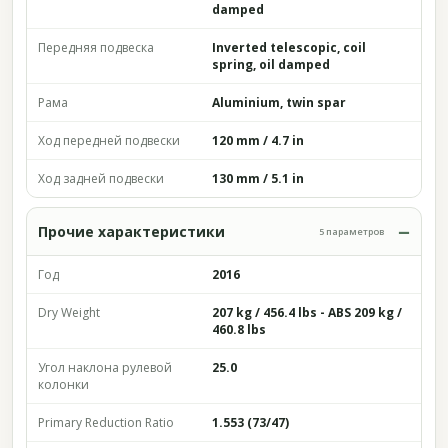
damped
Передняя подвеска
Inverted telescopic, coil
spring, oil damped
Рама
Aluminium, twin spar
Ход передней подвески
120 mm / 4.7 in
Ход задней подвески
130 mm / 5.1 in
Прочие характеристики
5 параметров
Год
2016
Dry Weight
207 kg / 456.4 lbs - ABS 209 kg /
460.8 lbs
Угол наклона рулевой
25.0
колонки
Primary Reduction Ratio
1.553 (73/47)