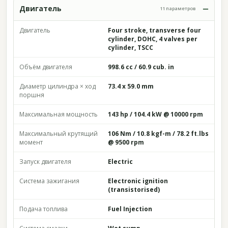
Двигатель
11 параметров
Двигатель
Four stroke, transverse four
cylinder, DOHC, 4 valves per
cylinder, TSCC
Объём двигателя
998.6 cc / 60.9 cub. in
Диаметр цилиндра × ход
73.4 x 59.0 mm
поршня
Максимальная мощность
143 hp / 104.4 kW @ 10000 rpm
Максимальный крутящий
106 Nm / 10.8 kgf-m / 78.2 ft.lbs
момент
@ 9500 rpm
Запуск двигателя
Electric
Система зажигания
Electronic ignition
(transistorised)
Подача топлива
Fuel Injection