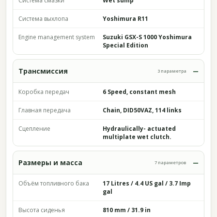
Система смазки
Wet sump
Система выхлопа
Yoshimura R11
Engine management system
Suzuki GSX-S 1000 Yoshimura
Special Edition
Трансмиссия
3 параметра
Коробка передач
6 Speed, constant mesh
Главная передача
Chain, DID50VAZ, 114 links
Сцепление
Hydraulically- actuated
multiplate wet clutch.
Размеры и масса
7 параметров
Объём топливного бака
17 Litres / 4.4 US gal / 3.7 Imp
gal
Высота сиденья
810 mm / 31.9 in