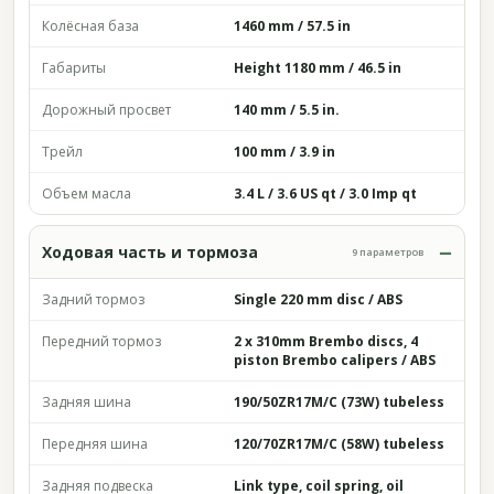
Колёсная база
1460 mm / 57.5 in
Габариты
Height 1180 mm / 46.5 in
Дорожный просвет
140 mm / 5.5 in.
Трейл
100 mm / 3.9 in
Объем масла
3.4 L / 3.6 US qt / 3.0 Imp qt
Ходовая часть и тормоза
9 параметров
Задний тормоз
Single 220 mm disc / ABS
Передний тормоз
2 x 310mm Brembo discs, 4
piston Brembo calipers / ABS
Задняя шина
190/50ZR17M/C (73W) tubeless
Передняя шина
120/70ZR17M/C (58W) tubeless
Задняя подвеска
Link type, coil spring, oil