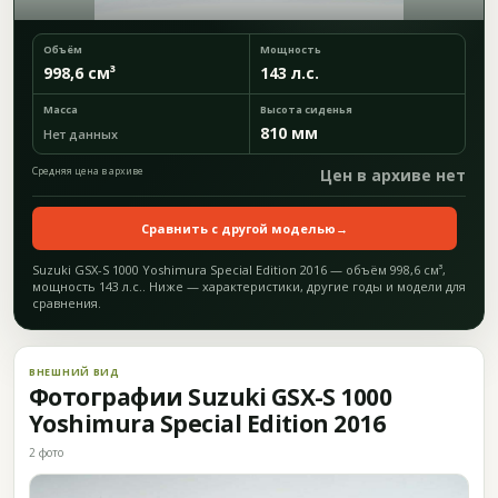
Объём
Мощность
998,6 см³
143 л.с.
Масса
Высота сиденья
810 мм
Нет данных
Средняя цена в архиве
Цен в архиве нет
Сравнить с другой моделью
→
Suzuki GSX-S 1000 Yoshimura Special Edition 2016 — объём 998,6 см³,
мощность 143 л.с.. Ниже — характеристики, другие годы и модели для
сравнения.
ВНЕШНИЙ ВИД
Фотографии Suzuki GSX-S 1000
Yoshimura Special Edition 2016
2 фото