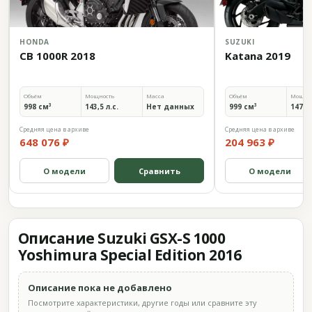
HONDA
SUZUKI
CB 1000R 2018
Katana 2019
Объём
Мощность
Масса
Объём
Мощно
998 см³
143,5 л.с.
Нет данных
999 см³
147,5 
Средняя цена в архиве
Средняя цена в архиве
648 076 ₽
204 963 ₽
О модели
Сравнить
О модели
Описание Suzuki GSX-S 1000
Yoshimura Special Edition 2016
Описание пока не добавлено
Посмотрите характеристики, другие годы или сравните эту