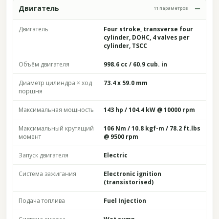
Двигатель
11 параметров
Двигатель
Four stroke, transverse four
cylinder, DOHC, 4 valves per
cylinder, TSCC
Объём двигателя
998.6 cc / 60.9 cub. in
Диаметр цилиндра × ход
73.4 x 59.0 mm
поршня
Максимальная мощность
143 hp / 104.4 kW @ 10000 rpm
Максимальный крутящий
106 Nm / 10.8 kgf-m / 78.2 ft.lbs
момент
@ 9500 rpm
Запуск двигателя
Electric
Система зажигания
Electronic ignition
(transistorised)
Подача топлива
Fuel Injection