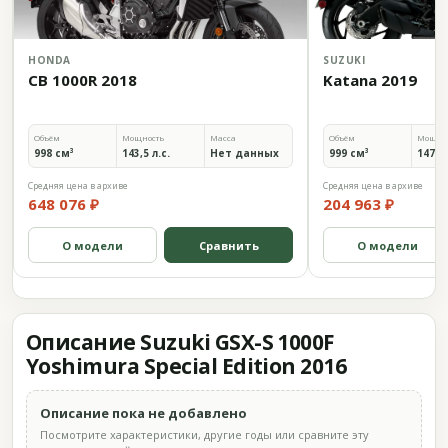
HONDA
SUZUKI
CB 1000R 2018
Katana 2019
Объём
Мощность
Масса
Объём
Мощно
998 см³
143,5 л.с.
Нет данных
999 см³
147,5 
Средняя цена в архиве
Средняя цена в архиве
648 076 ₽
204 963 ₽
О модели
Сравнить
О модели
Описание Suzuki GSX-S 1000F
Yoshimura Special Edition 2016
Описание пока не добавлено
Посмотрите характеристики, другие годы или сравните эту