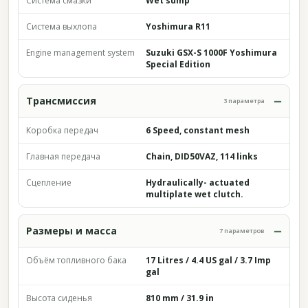
Система смазки
Wet sump
Система выхлопа
Yoshimura R11
Engine management system
Suzuki GSX-S 1000F Yoshimura
Special Edition
Трансмиссия
3 параметра
Коробка передач
6 Speed, constant mesh
Главная передача
Chain, DID50VAZ, 114 links
Сцепление
Hydraulically- actuated
multiplate wet clutch.
Размеры и масса
7 параметров
Объём топливного бака
17 Litres / 4.4 US gal / 3.7 Imp
gal
Высота сиденья
810 mm / 31.9 in