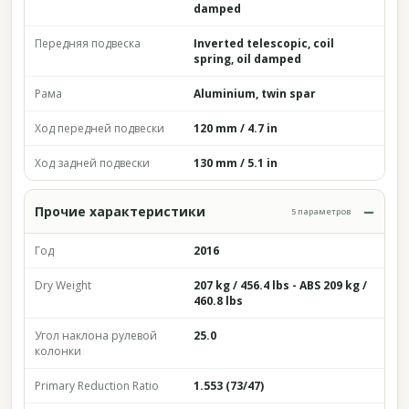
damped
Передняя подвеска
Inverted telescopic, coil
spring, oil damped
Рама
Aluminium, twin spar
Ход передней подвески
120 mm / 4.7 in
Ход задней подвески
130 mm / 5.1 in
Прочие характеристики
5 параметров
Год
2016
Dry Weight
207 kg / 456.4 lbs - ABS 209 kg /
460.8 lbs
Угол наклона рулевой
25.0
колонки
Primary Reduction Ratio
1.553 (73/47)