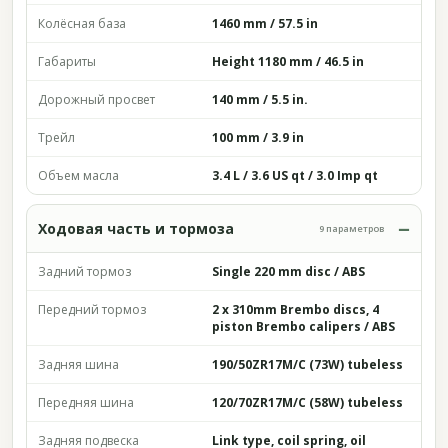
Колёсная база
1460 mm / 57.5 in
Габариты
Height 1180 mm / 46.5 in
Дорожный просвет
140 mm / 5.5 in.
Трейл
100 mm / 3.9 in
Объем масла
3.4 L / 3.6 US qt / 3.0 Imp qt
Ходовая часть и тормоза
9 параметров
Задний тормоз
Single 220 mm disc / ABS
Передний тормоз
2 x 310mm Brembo discs, 4
piston Brembo calipers / ABS
Задняя шина
190/50ZR17M/C (73W) tubeless
Передняя шина
120/70ZR17M/C (58W) tubeless
Задняя подвеска
Link type, coil spring, oil