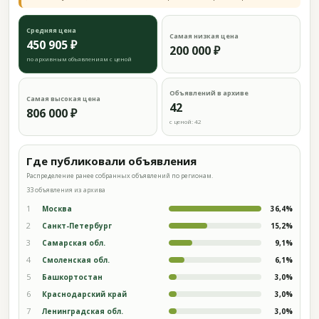
Средняя цена
Самая низкая цена
450 905 ₽
200 000 ₽
по архивным объявлениям с ценой
Объявлений в архиве
Самая высокая цена
42
806 000 ₽
с ценой: 42
Где публиковали объявления
Распределение ранее собранных объявлений по регионам.
33 объявления из архива
1
Москва
36,4%
2
Санкт-Петербург
15,2%
3
Самарская обл.
9,1%
4
Смоленская обл.
6,1%
5
Башкортостан
3,0%
6
Краснодарский край
3,0%
7
Ленинградская обл.
3,0%