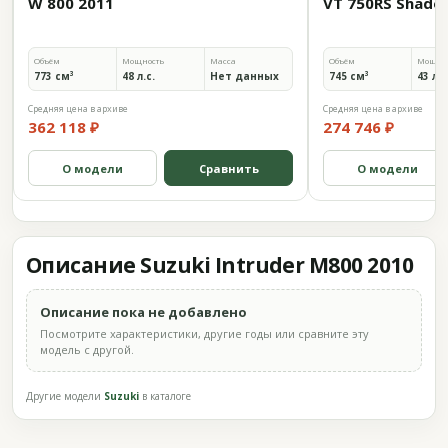
W 800 2011
VT 750RS Shadow
Объём
Мощность
Масса
Объём
Мощно
773 см³
48 л.с.
Нет данных
745 см³
43 л.с
Средняя цена в архиве
Средняя цена в архиве
362 118 ₽
274 746 ₽
О модели
Сравнить
О модели
Описание Suzuki Intruder M800 2010
Описание пока не добавлено
Посмотрите характеристики, другие годы или сравните эту
модель с другой.
Другие модели
Suzuki
в каталоге