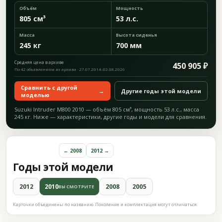
Объём
Мощность
805 см³
53 л.с.
Масса
Высота сиденья
245 кг
700 мм
Средняя цена в архиве
450 905 ₽
По 42 объявлениям из архива · 27.07.2014–02.08.2026
Сравнить с другой
→
Другие годы этой модели
моделью
Suzuki Intruder M800 2010 — объём 805 см³, мощность 53 л.с., масса
245 кг. Ниже — характеристики, другие годы и модели для сравнения.
← 2008
2012 →
Годы этой модели
2012
2010
2008
2005
ВЫ СМОТРИТЕ
Карточки объединены по названию. Поколение и комплектация могут отличаться.