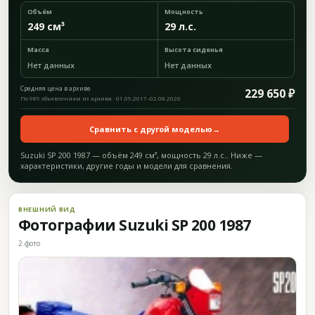
Объём
Мощность
249 см³
29 л.с.
Масса
Высота сиденья
Нет данных
Нет данных
Средняя цена в архиве
229 650 ₽
По 989 объявлениям из архива · 01.09.2017–02.08.2026
Сравнить с другой моделью
→
Suzuki SP 200 1987 — объём 249 см³, мощность 29 л.с.. Ниже —
характеристики, другие годы и модели для сравнения.
ВНЕШНИЙ ВИД
Фотографии Suzuki SP 200 1987
2 фото