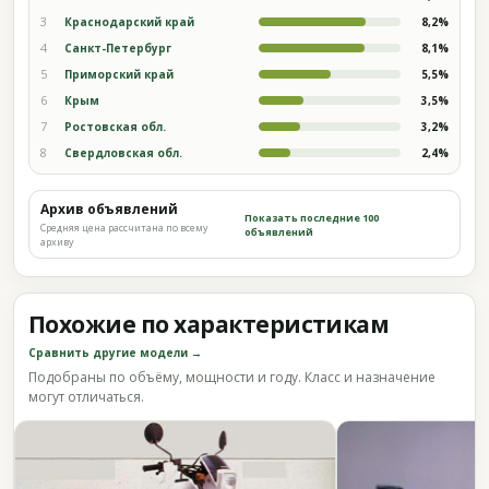
3
Краснодарский край
8,2%
4
Санкт-Петербург
8,1%
5
Приморский край
5,5%
6
Крым
3,5%
7
Ростовская обл.
3,2%
8
Свердловская обл.
2,4%
Архив объявлений
Показать последние 100
Средняя цена рассчитана по всему
объявлений
архиву
Похожие по характеристикам
Сравнить другие модели →
Подобраны по объёму, мощности и году. Класс и назначение
могут отличаться.