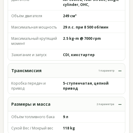
cylinder, OHC,
Объём двигателя
249 см³
Максимальная мощность
29 л.с. при 8 500 об/мин
Максимальный крутящий
2.5 kg-m @ 7000 rpm
момент
Зажигание и запуск
CDI, кикстартер
Трансмиссия
1 параметр
Коробка передач и
5-ступенчатая, цепной
привод
привод
Размеры и масса
2 параметра
Объём топливного бака
9 л
Сухой Вес / Мокрый вес
118 kg