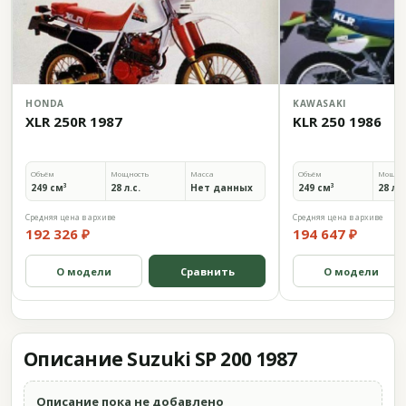
HONDA
KAWASAKI
XLR 250R 1987
KLR 250 1986
Объём
Мощность
Масса
Объём
Мощно
249 см³
28 л.с.
Нет данных
249 см³
28 л.с
Средняя цена в архиве
Средняя цена в архиве
192 326 ₽
194 647 ₽
О модели
Сравнить
О модели
Описание Suzuki SP 200 1987
Описание пока не добавлено