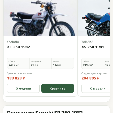
YAMAHA
YAMAHA
XT 250 1982
XS 250 1981
Объём
Мощность
Масса
Объём
Мощно
249 см³
21 л.с.
114 кг
249 см³
17 л.с
Средняя цена в архиве
Средняя цена в архиве
183 823 ₽
204 895 ₽
О модели
Сравнить
О модели
Описание Suzuki SP 250 1982