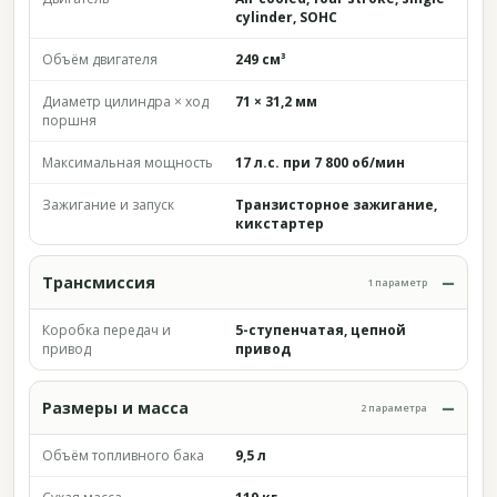
cylinder, SOHC
Объём двигателя
249 см³
Диаметр цилиндра × ход
71 × 31,2 мм
поршня
Максимальная мощность
17 л.с. при 7 800 об/мин
Зажигание и запуск
Транзисторное зажигание,
кикстартер
Трансмиссия
1 параметр
Коробка передач и
5-ступенчатая, цепной
привод
привод
Размеры и масса
2 параметра
Объём топливного бака
9,5 л