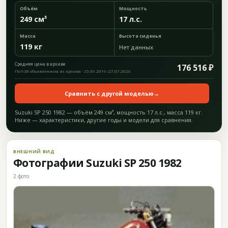
Объём
Мощность
249 см³
17 л.с.
Масса
Высота сиденья
119 кг
Нет данных
Средняя цена в архиве
176 516 ₽
По 938 объявлениям из архива · 25.09.2019–27.07.2026
Сравнить с другой моделью
→
Suzuki SP 250 1982 — объём 249 см³, мощность 17 л.с., масса 119 кг.
Ниже — характеристики, другие годы и модели для сравнения.
ВНЕШНИЙ ВИД
Фотографии Suzuki SP 250 1982
2 фото