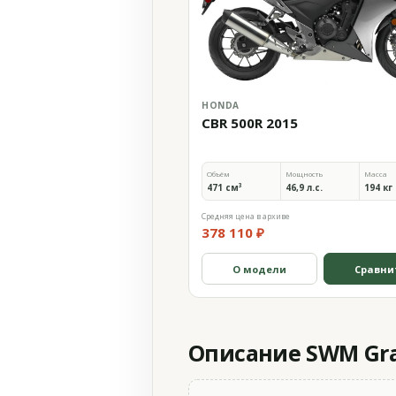
HONDA
CBR 500R 2015
Объём
Мощность
Масса
471 см³
46,9 л.с.
194 кг
Средняя цена в архиве
378 110 ₽
О модели
Сравни
Описание SWM Gra