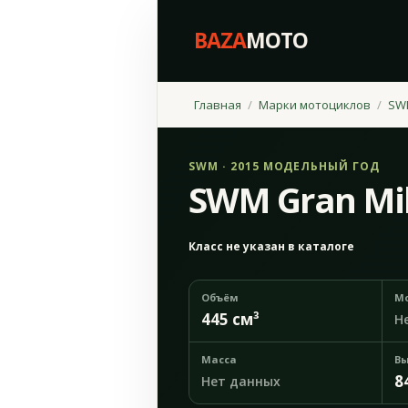
BAZA
MOTO
Главная
Марки мотоциклов
SW
SWM · 2015 МОДЕЛЬНЫЙ ГОД
SWM Gran Mi
Класс не указан в каталоге
Объём
М
445 см³
Н
Масса
Вы
8
Нет данных