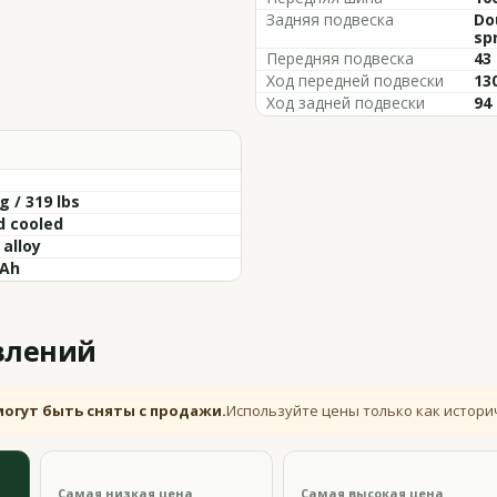
Задняя подвеска
Do
sp
Передняя подвеска
43
Ход передней подвески
130
Ход задней подвески
94 
g / 319 lbs
d cooled
 alloy
6Ah
влений
могут быть сняты с продажи.
Используйте цены только как истори
Самая низкая цена
Самая высокая цена