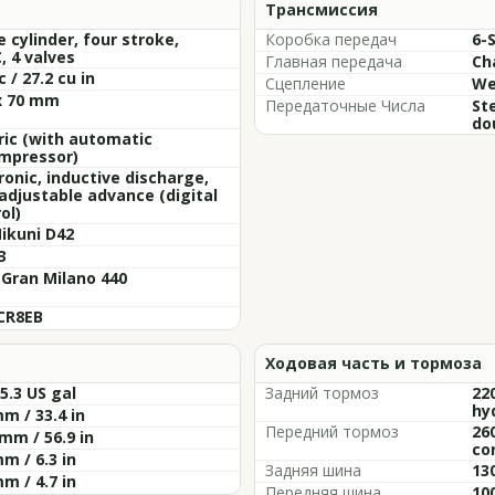
Трансмиссия
e cylinder, four stroke,
Коробка передач
6-
 4 valves
Главная передача
Ch
c / 27.2 cu in
Сцепление
We
x 70 mm
Передаточные Числа
St
do
ric (with automatic
mpressor)
ronic, inductive discharge,
adjustable advance (digital
ol)
Mikuni D42
3
Gran Milano 440
CR8EB
Ходовая часть и тормоза
 5.3 US gal
Задний тормоз
22
hy
m / 33.4 in
Передний тормоз
26
mm / 56.9 in
co
m / 6.3 in
Задняя шина
13
m / 4.7 in
Передняя шина
10