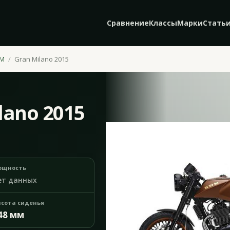
Сравнение
Классы
Марки
Стать
M
Gran Milano 2015
lano 2015
ощность
ет данных
сота сиденья
48 мм