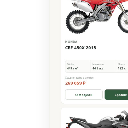
HONDA
CRF 450X 2015
Объём
Мощность
Масса
449 см³
44,8 л.с.
122 кг
Средняя цена в архиве
269 059 ₽
О модели
Сравни