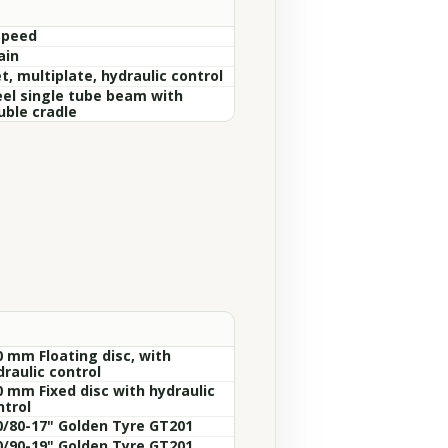
Speed
ain
t, multiplate, hydraulic control
eel single tube beam with
uble cradle
0 mm Floating disc, with
draulic control
0 mm Fixed disc with hydraulic
ntrol
0/80-17" Golden Tyre GT201
0/90-19" Golden Tyre GT201