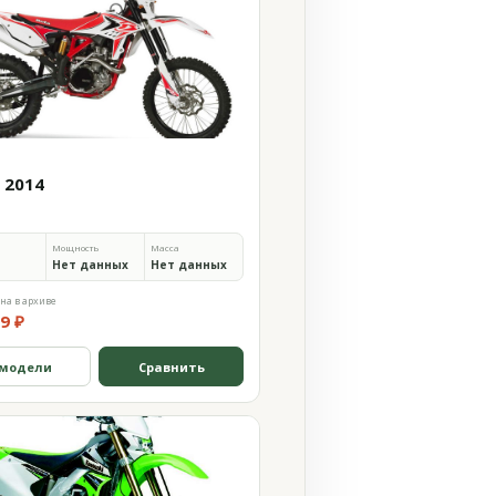
 2014
Мощность
Масса
Нет данных
Нет данных
на в архиве
9 ₽
 модели
Сравнить