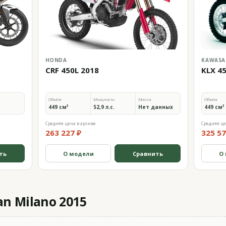
HONDA
KAWASA
CRF 450L 2018
KLX 4
Объём
Мощность
Масса
Объём
449 см³
52,9 л.с.
Нет данных
449 см³
Средняя цена в архиве
Средняя це
263 227 ₽
325 57
ть
О модели
Сравнить
О
n Milano 2015