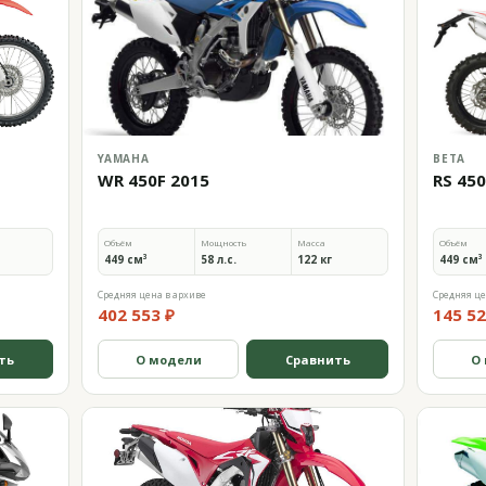
YAMAHA
BETA
WR 450F 2015
RS 450
Объём
Мощность
Масса
Объём
449 см³
58 л.с.
122 кг
449 см³
Средняя цена в архиве
Средняя це
402 553 ₽
145 52
ть
О модели
Сравнить
О