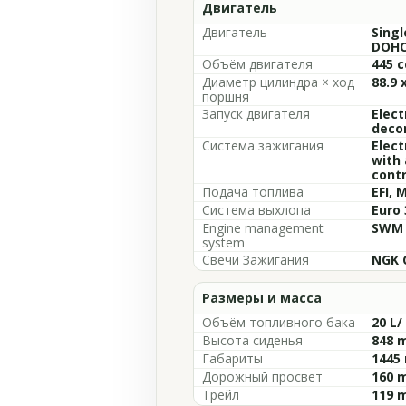
Двигатель
Двигатель
Singl
DOHC,
Объём двигателя
445 c
Диаметр цилиндра × ход
88.9 
поршня
Запуск двигателя
Elect
deco
Система зажигания
Elect
with 
contr
Подача топлива
EFI, 
Система выхлопа
Euro 
Engine management
SWM 
system
Свечи Зажигания
NGK 
Размеры и масса
Объём топливного бака
20 L/
Высота сиденья
848 m
Габариты
1445 
Дорожный просвет
160 m
Трейл
119 m