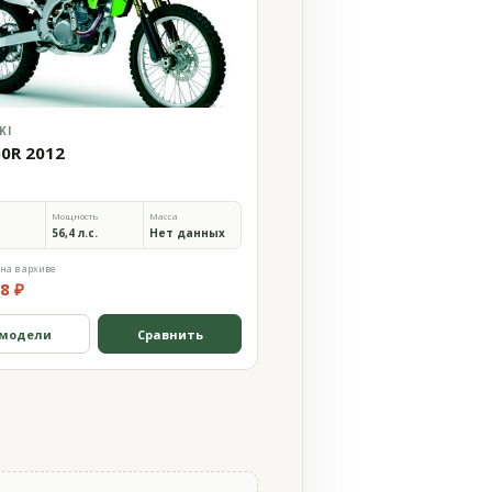
KI
50R 2012
Мощность
Масса
56,4 л.с.
Нет данных
на в архиве
8 ₽
 модели
Сравнить