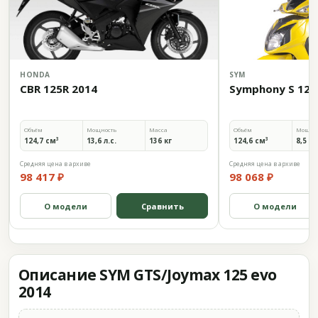
HONDA
SYM
CBR 125R 2014
Symphony S 125 
Объём
Мощность
Масса
Объём
Мощно
124,7 см³
13,6 л.с.
136 кг
124,6 см³
8,5 л.
Средняя цена в архиве
Средняя цена в архиве
98 417 ₽
98 068 ₽
О модели
Сравнить
О модели
Описание SYM GTS/Joymax 125 evo
2014