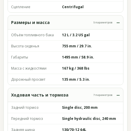
Сцепление
Centrifugal
Размеры и масса
5 параметров
Объём топливного бака
12 L / 3.2 US gal
Высота сиденья
755 mm / 29.7 in.
Габариты
1495 mm / 58.9 in.
Масса с жидкостями
167 kg / 368 lbs
Дорожный просвет
135 mm / 5.3 in.
Ходовая часть и тормоза
7 параметров
Задний тормоз
Single disc, 200 mm
Передний тормоз
Single hydraulic disc, 240 mm
Задняя шина
130/70-12 64L