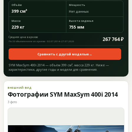
Объём
Мощность
399 см³
Нет данных
Масса
Высота сиденья
229 кг
755 мм
Средняя цена в архиве
267 764 ₽
По 33 объявлениям из архива · 02.07.2014–27.07.2026
Сравнить с другой моделью
→
SYM MaxSym 400i 2014 — объём 399 см³, масса 229 кг. Ниже —
характеристики, другие годы и модели для сравнения.
ВНЕШНИЙ ВИД
Фотографии SYM MaxSym 400i 2014
3 фото