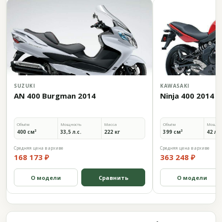
SUZUKI
KAWASAKI
AN 400 Burgman 2014
Ninja 400 2014
Объём
Мощность
Масса
Объём
Мощно
400 см³
33,5 л.с.
222 кг
399 см³
42 л.с
Средняя цена в архиве
Средняя цена в архиве
168 173 ₽
363 248 ₽
О модели
Сравнить
О модели