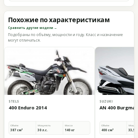
Похожие по характеристикам
Сравнить другие модели →
Подобраны по объёму, мощности и году. Класс и назначение
могут отличаться.
STELS
SUZUKI
400 Enduro 2014
AN 400 Burgman
Объём
Мощность
Масса
Объём
Мощно
387 см³
30 л.с.
140 кг
400 см³
33,5 л