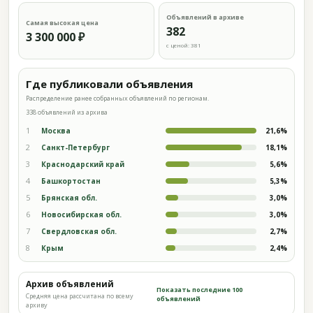
Объявлений в архиве
Самая высокая цена
382
3 300 000 ₽
с ценой: 381
Где публиковали объявления
Распределение ранее собранных объявлений по регионам.
338 объявлений из архива
1
Москва
21,6%
2
Санкт-Петербург
18,1%
3
Краснодарский край
5,6%
4
Башкортостан
5,3%
5
Брянская обл.
3,0%
6
Новосибирская обл.
3,0%
7
Свердловская обл.
2,7%
8
Крым
2,4%
Архив объявлений
Показать последние 100
Средняя цена рассчитана по всему
объявлений
архиву