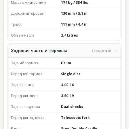
Масса с жидкостями
174 kg / 384 lbs
Дорожный просвет
130 mm / 5.1 in
Трейл
111 mm / 4.4 in
Объем масла
2.4 Litres
Ходовая часть и тормоза
8 параметров
Задний тормоз
Drum
Передний тормоз
Single disc
Задняя шина
4.00-16
Передняя шина
3.50-19
Задняя подвеска
Dual shocks
Передняя подвеска
Telescopic fork
Рама
Steel Double Cradle