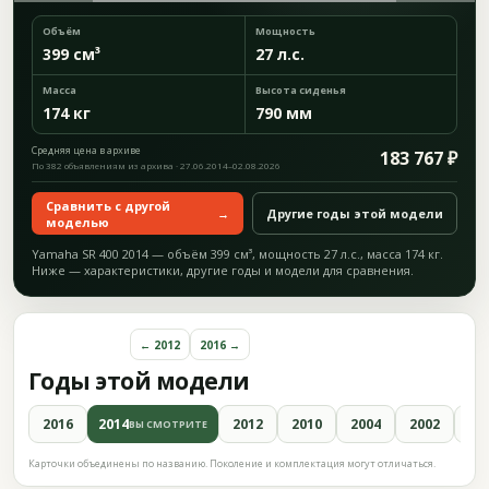
Объём
Мощность
399 см³
27 л.с.
Масса
Высота сиденья
174 кг
790 мм
Средняя цена в архиве
183 767 ₽
По 382 объявлениям из архива · 27.06.2014–02.08.2026
Сравнить с другой
→
Другие годы этой модели
моделью
Yamaha SR 400 2014 — объём 399 см³, мощность 27 л.с., масса 174 кг.
Ниже — характеристики, другие годы и модели для сравнения.
← 2012
2016 →
Годы этой модели
2016
2014
2012
2010
2004
2002
19
ВЫ СМОТРИТЕ
Карточки объединены по названию. Поколение и комплектация могут отличаться.