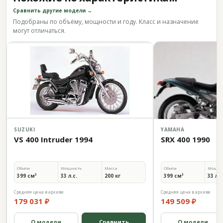
Сравнить другие модели →
Подобраны по объёму, мощности и году. Класс и назначение
могут отличаться.
SUZUKI
YAMAHA
VS 400 Intruder 1994
SRX 400 1990
Объём
Мощность
Масса
Объём
Мощно
399 см³
33 л.с.
200 кг
399 см³
33 л.с
Средняя цена в архиве
Средняя цена в архиве
179 031 ₽
149 509 ₽
О модели
Сравнить
О модели