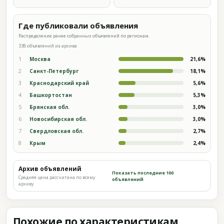
Где публиковали объявления
Распределение ранее собранных объявлений по регионам.
338 объявлений из архива
1
Москва
21,6%
2
Санкт-Петербург
18,1%
3
Краснодарский край
5,6%
4
Башкортостан
5,3%
5
Брянская обл.
3,0%
6
Новосибирская обл.
3,0%
7
Свердловская обл.
2,7%
8
Крым
2,4%
Архив объявлений
Показать последние 100
Средняя цена рассчитана по всему
объявлений
архиву
Похожие по характеристикам