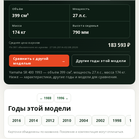
Объём
Мощность
399 см³
27 л.с.
Масса
Высота сиденья
174 кг
790 мм
Средняя цена в архиве
183 593 ₽
По 381 объявлению из архива · 27.06.2014–02.08.2026
Сравнить с другой
→
Другие годы этой модели
моделью
Yamaha SR 400 1993 — объём 399 см³, мощность 27 л.с., масса 174 кг.
Ниже — характеристики, другие годы и модели для сравнения.
← 1988
1996 →
Годы этой модели
2016
2014
2012
2010
2004
2002
1998
1996
Карточки объединены по названию. Поколение и комплектация могут отличаться.