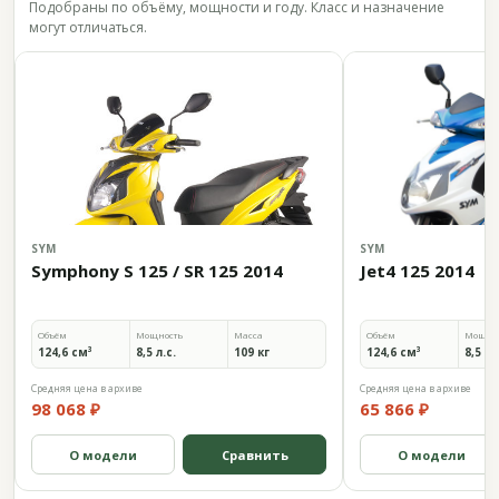
Подобраны по объёму, мощности и году. Класс и назначение
могут отличаться.
SYM
SYM
Symphony S 125 / SR 125 2014
Jet4 125 2014
Объём
Мощность
Масса
Объём
Мощно
124,6 см³
8,5 л.с.
109 кг
124,6 см³
8,5 л.
Средняя цена в архиве
Средняя цена в архиве
98 068 ₽
65 866 ₽
О модели
Сравнить
О модели