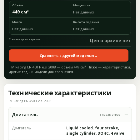
Объём
Мощность
449 см³
Нет данных
Масса
Высота сиденья
Нет данных
Нет данных
Средняя цена в архиве
Цен в архиве нет
Сравнить с другой моделью
→
TM Racing EN 450 F e.s. 2008 — объём 449 см³. Ниже — характеристики,
другие годы и модели для сравнения.
Технические характеристики
TM Racing EN 450 F e.s. 2008
Двигатель
5 параметров
Двигатель
Liquid cooled. four stroke,
single cylinder, DOHC, 4 valve