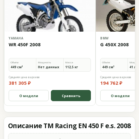
YAMAHA
BMW
WR 450F 2008
G 450X 2008
Объём
Мощность
Масса
Объём
Мощно
449 см³
Нет данных
112,5 кг
449 см³
41 л.с
Средняя цена в архиве
Средняя цена в архиве
381 305 ₽
194 762 ₽
О модели
Сравнить
О модели
Описание TM Racing EN 450 F e.s. 2008