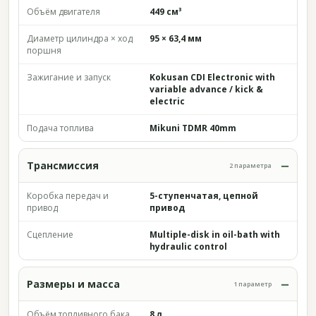
Объём двигателя
449 см³
Диаметр цилиндра × ход
95 × 63,4 мм
поршня
Зажигание и запуск
Kokusan CDI Electronic with
variable advance / kick &
electric
Подача топлива
Mikuni TDMR 40mm
Трансмиссия
2 параметра
Коробка передач и
5-ступенчатая, цепной
привод
привод
Сцепление
Multiple-disk in oil-bath with
hydraulic control
Размеры и масса
1 параметр
Объём топливного бака
8 л