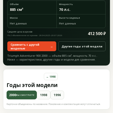
Объём
Мощность
885 см³
70 л.с.
Масса
Высота сиденья
Нет данных
Нет данных
Средняя цена в архиве
412 500 ₽
По 2 объявлениям из архива · 28.04.2025–20.07.2026
Сравнить с другой
→
Другие годы этой модели
моделью
Triumph Adventurer 900 2000 — объём 885 см³, мощность 70 л.с..
Ниже — характеристики, другие годы и модели для сравнения.
← 1998
Годы этой модели
2000
1998
1996
ВЫ СМОТРИТЕ
Карточки объединены по названию. Поколение и комплектация могут отличаться.