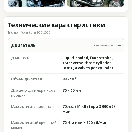
Технические характеристики
Triumph Adventurer 900 2000
Двигатель
6 параметров
Двигатель
Liquid-cooled, four stroke,
transverse three cylinder.
DOHC, 4 valves per cylinder
Объём двигателя
885 см³
Диаметр цилиндра × ход
76 × 65 мм
поршня
Максимальная мощность
70 л.с. (51 кВт) при 8 000 об/
мин
Максимальный крутящий
72 Н·м при 4 800 об/мин
момент