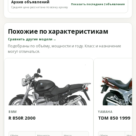
Архив объявлений
Показать последние 2 объявления
Средняя цена рассчитана по всему архиву
Похожие по характеристикам
Сравнить другие модели →
Подобраны по объёму, мощности и году. Класс и назначение
могут отличаться.
BMW
YAMAHA
R 850R 2000
TDM 850 1999
Объём
Мощность
Масса
Объём
Мощно