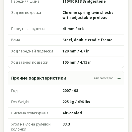
Передняя шина
110/90 R18 Bridgestone
Задняя подвеска
Chrome spring twin shocks
with adjustable preload
Передняя подвеска
41 mm Fork
Рама
Steel, double cradle frame
Ход передней подвески
120 mm / 4.7 in
Ход задней подвески
105 mm / 4.13 in
Прочие характеристики
6 параметров
Год
2007 - 08
Dry Weight
225 kg / 496 lbs
Система охлаждения
Air-cooled
Угол наклона рулевой
33.3
колонки