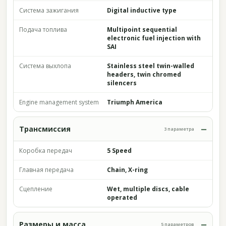
Система зажигания
Digital inductive type
Подача топлива
Multipoint sequential
electronic fuel injection with
SAI
Система выхлопа
Stainless steel twin-walled
headers, twin chromed
silencers
Engine management system
Triumph America
Трансмиссия
3 параметра
Коробка передач
5 Speed
Главная передача
Chain, X-ring
Сцепление
Wet, multiple discs, cable
operated
Размеры и масса
5 параметров