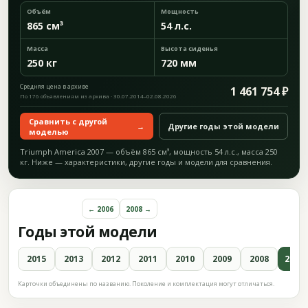
Объём
Мощность
865 см³
54 л.с.
Масса
Высота сиденья
250 кг
720 мм
Средняя цена в архиве
1 461 754 ₽
По 176 объявлениям из архива · 30.07.2014–02.08.2026
Сравнить с другой
→
Другие годы этой модели
моделью
Triumph America 2007 — объём 865 см³, мощность 54 л.с., масса 250
кг. Ниже — характеристики, другие годы и модели для сравнения.
← 2006
2008 →
Годы этой модели
2015
2013
2012
2011
2010
2009
2008
2007
Карточки объединены по названию. Поколение и комплектация могут отличаться.