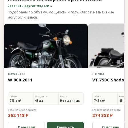
Сравнить другие модели →
Подобраны по объёму, мощности и году. Класс и назначение
могут отличаться.
KAWASAKI
HONDA
W 800 2011
VT 750C Shadow
Объём
Мощность
Масса
Объём
Мощно
773 см³
48 л.с.
Нет данных
745 см³
45,8 л
Средняя цена в архиве
Средняя цена в архиве
362 118 ₽
274 358 ₽
О модели
Сравнить
О модели