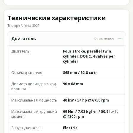
Технические характеристики
Triumph America 2007
Двигатель
10 параметров
Двигатель
Four stroke, parallel twin
cylinder, DOHC, 4 valves per
cylinder
Объём двигателя
865 mm / 52.8 cu in
Диаметр цилиндра × ход
90 x 68 mm
поршня
Максимальная мощность
40 kW / 54 hp @ 6750 rpm
Максимальный крутящий
69 Nm / 7.03 kgf-m / 50.9 lb-ft
момент
@ 4800 rpm
Запуск двигателя
Electric