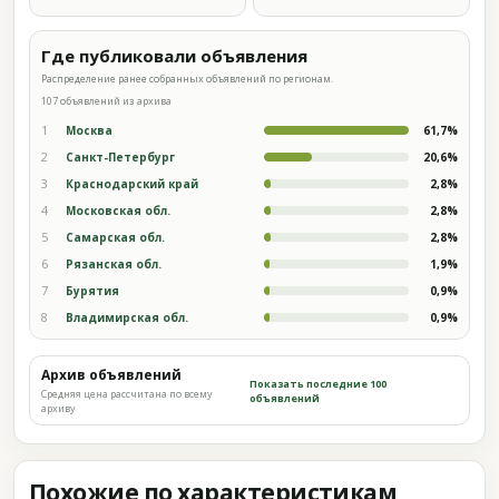
Где публиковали объявления
Распределение ранее собранных объявлений по регионам.
107 объявлений из архива
1
Москва
61,7%
2
Санкт-Петербург
20,6%
3
Краснодарский край
2,8%
4
Московская обл.
2,8%
5
Самарская обл.
2,8%
6
Рязанская обл.
1,9%
7
Бурятия
0,9%
8
Владимирская обл.
0,9%
Архив объявлений
Показать последние 100
Средняя цена рассчитана по всему
объявлений
архиву
Похожие по характеристикам