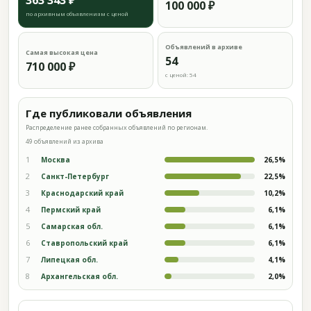
363 343 ₽
100 000 ₽
по архивным объявлениям с ценой
Объявлений в архиве
Самая высокая цена
54
710 000 ₽
с ценой: 54
Где публиковали объявления
Распределение ранее собранных объявлений по регионам.
49 объявлений из архива
1
Москва
26,5%
2
Санкт-Петербург
22,5%
3
Краснодарский край
10,2%
4
Пермский край
6,1%
5
Самарская обл.
6,1%
6
Ставропольский край
6,1%
7
Липецкая обл.
4,1%
8
Архангельская обл.
2,0%