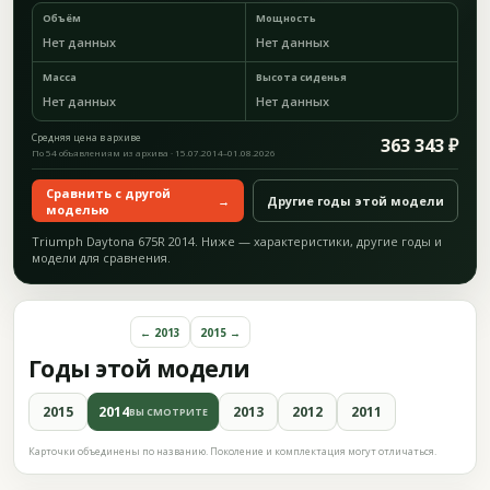
Объём
Мощность
Нет данных
Нет данных
Масса
Высота сиденья
Нет данных
Нет данных
Средняя цена в архиве
363 343 ₽
По 54 объявлениям из архива · 15.07.2014–01.08.2026
Сравнить с другой
→
Другие годы этой модели
моделью
Triumph Daytona 675R 2014. Ниже — характеристики, другие годы и
модели для сравнения.
← 2013
2015 →
Годы этой модели
2015
2014
2013
2012
2011
ВЫ СМОТРИТЕ
Карточки объединены по названию. Поколение и комплектация могут отличаться.