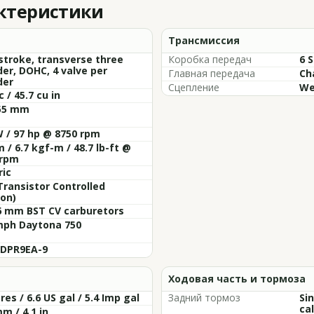
актеристики
Трансмиссия
stroke, transverse three
Коробка передач
6 
der, DOHC, 4 valve per
Главная передача
Ch
der
Сцепление
We
c / 45.7 cu in
 55 mm
 / 97 hp @ 8750 rpm
 / 6.7 kgf-m / 48.7 lb-ft @
 rpm
ric
Transistor Controlled
ion)
6 mm BST CV carburetors
mph Daytona 750
 DPR9EA-9
Ходовая часть и тормоза
tres / 6.6 US gal / 5.4 Imp gal
Задний тормоз
Si
cal
m / 4.1 in