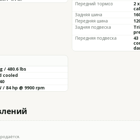
Передний тормоз
2 
cal
Задняя шина
16
Передняя шина
12
Задняя подвеска
Tr
pr
Передняя подвеска
43
co
da
g / 480.6 lbs
d cooled
40
 / 84 hp @ 9900 rpm
влений
продаётся.