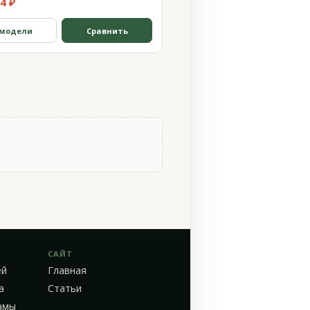
4 ₽
 модели
Сравнить
САЙТ
ей
Главная
а
Статьи
амы