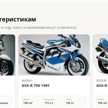
ктеристикам
 году. Класс и назначение могут отличаться.
SUZUKI
SUZUKI
GSX-R 750 1991
GSX-R
Объём
Мощность
Масса
Объём
анных
748 см³
115 л.с.
193 кг
749 см³