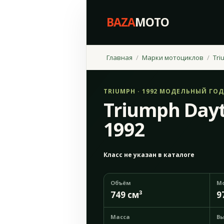
BAZA
MOTO
Главная
Марки мотоциклов
Tri
TRIUMPH · 1992 МОДЕЛЬНЫЙ ГОД
Triumph Day
1992
Класс не указан в каталоге
Объём
М
749 см³
9
Масса
Вы