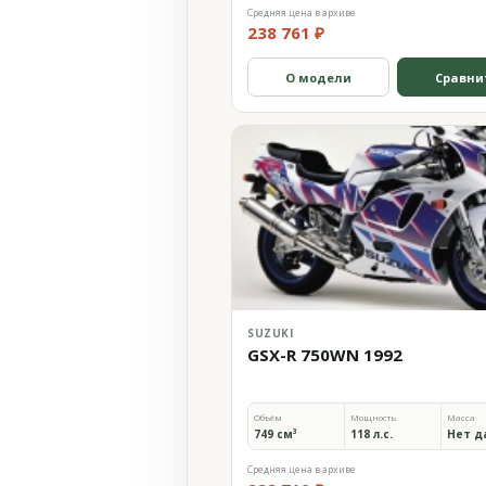
Средняя цена в архиве
238 761 ₽
О модели
Сравни
SUZUKI
GSX-R 750WN 1992
Объём
Мощность
Масса
749 см³
118 л.с.
Нет д
Средняя цена в архиве