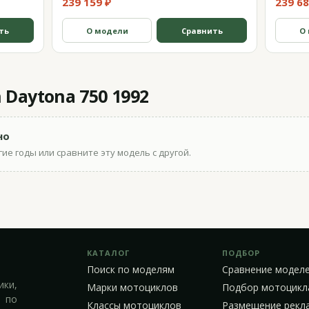
239 159 ₽
239 68
ть
О модели
Сравнить
О
Daytona 750 1992
но
ие годы или сравните эту модель с другой.
КАТАЛОГ
ПОДБОР
Поиск по моделям
Сравнение модел
ики,
Марки мотоциклов
Подбор мотоцикл
 по
Классы мотоциклов
Размещение рекл