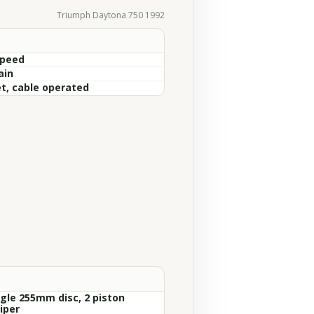
Triumph Daytona 750 1992
Speed
ain
t, cable operated
ngle 255mm disc, 2 piston
iper