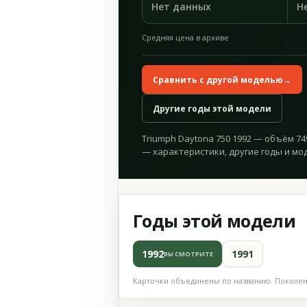
Нет данных
Н
Средняя цена в архиве
Сравнить с другой моделью
→
Другие годы этой модели
Triumph Daytona 750 1992 — объём 749
— характеристики, другие годы и мо
Годы этой модели
1992
1991
ВЫ СМОТРИТЕ
Карточки объединены по названию. Поколени