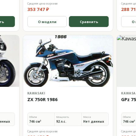
Средняя цена в архиве
Средняя це
353 747 ₽
288 71
ть
О модели
Сравнить
О
KAWASAKI
KAWASA
ZX 750R 1986
GPz 7
Объём
Мощность
Масса
Объём
анных
746 см³
92 л.с.
Нет данных
746 см³
Средняя цена в архиве
Средняя це