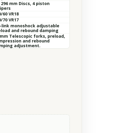
x 296 mm Discs, 4 piston
ipers
0/60 VR18
0/70 VR17
i-link monoshock adjustable
eload and rebound damping
 mm Telescopic forks, preload,
mpression and rebound
mping adjustment.