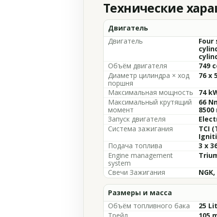
Технические хар
Двигатель
Двигатель
Four 
cylin
cylin
Объём двигателя
749 c
Диаметр цилиндра × ход
76 x
поршня
Максимальная мощность
74 kW
Максимальный крутящий
66 Nm
момент
8500
Запуск двигателя
Elect
Система зажигания
TCI (
Ignit
Подача топлива
3 x 3
Engine management
Triu
system
Свечи Зажигания
NGK,
Размеры и масса
Объём топливного бака
25 Li
Трейл
105 m