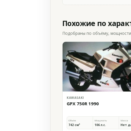
Похожие по хара
Подобраны по объёму, мощности и
KAWASAKI
GPX 750R 1990
Объём
Мощность
Масса
742 см³
106 л.с.
Нет д