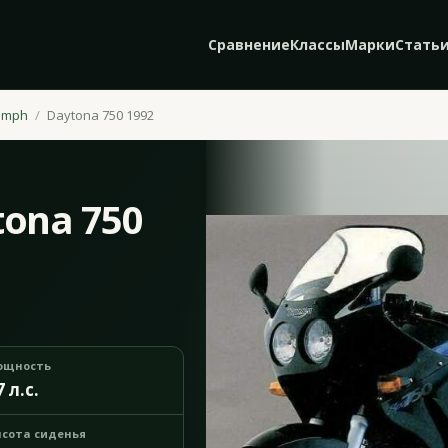
Сравнение
Классы
Марки
Стать
umph
Daytona 750 1992
tona 750
ощность
7 л.с.
сота сиденья