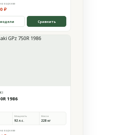
на в архиве
0 ₽
 модели
Сравнить
KI
50R 1986
Мощность
Масса
92 л.с.
228 кг
на в архиве