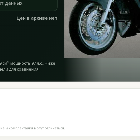
ет данных
Цен в архиве нет
 см³, мощность 97 л.с.. Ниже
дели для сравнения.
е и комплектация могут отличаться.