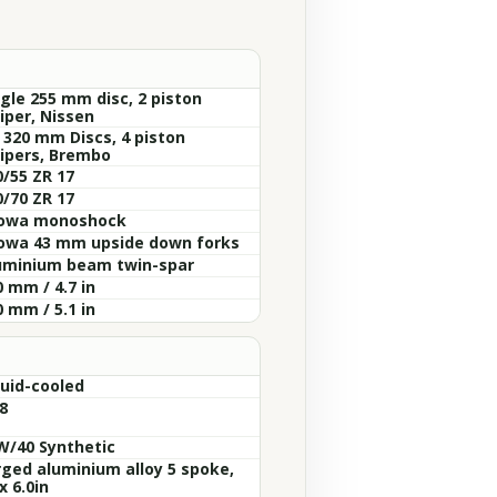
ngle 255 mm disc, 2 piston
iper, Nissen
x 320 mm Discs, 4 piston
lipers, Brembo
0/55 ZR 17
0/70 ZR 17
owa monoshock
owa 43 mm upside down forks
uminium beam twin-spar
 mm / 4.7 in
 mm / 5.1 in
quid-cooled
8
W/40 Synthetic
rged aluminium alloy 5 spoke,
x 6.0in