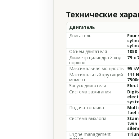
Технические хар
Двигатель
Двигатель
Four 
cylin
cylin
Объём двигателя
1050 
Диаметр цилиндра × ход
79 x 
поршня
Максимальная мощность
95 kW
Максимальный крутящий
111 N
момент
7500
Запуск двигателя
Elect
Система зажигания
Digit
elec
syst
Подача топлива
Multi
fuel 
Система выхлопа
Stain
twin 
silen
Engine management
Triu