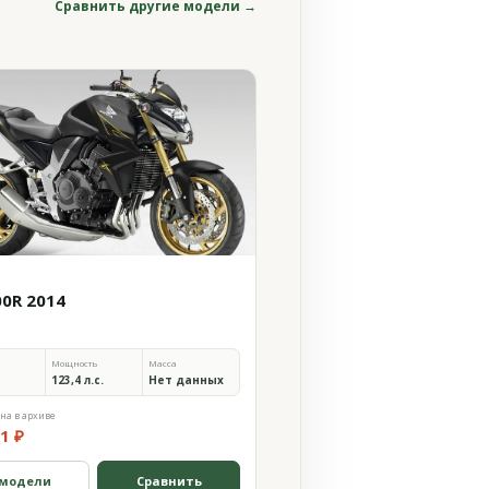
Сравнить другие модели →
00R 2014
Мощность
Масса
123,4 л.с.
Нет данных
на в архиве
1 ₽
 модели
Сравнить