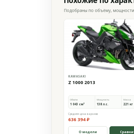
Похожие по хара
Подобраны по объёму, мощности и
KAWASAKI
Z 1000 2013
Объём
Мощность
Масса
1 043 см³
138 л.с.
221 кг
Средняя цена в архиве
636 394 ₽
О модели
Сравни