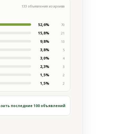
133 объявления из архива
52,6%
70
15,8%
21
9,8%
13
3,8%
5
3,0%
4
2,3%
3
1,5%
2
1,5%
2
зать последние 100 объявлений