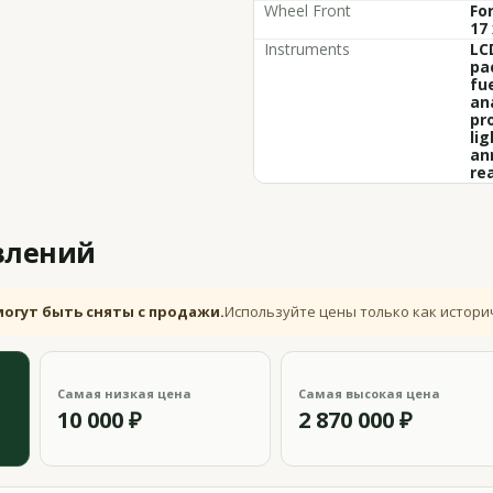
Wheel Front
Fo
17 
Instruments
LC
pa
fu
an
pr
lig
an
re
влений
могут быть сняты с продажи.
Используйте цены только как истори
Самая низкая цена
Самая высокая цена
10 000 ₽
2 870 000 ₽