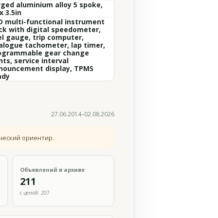
rged aluminium alloy 5 spoke,
x 3.5in
D multi-functional instrument
ck with digital speedometer,
el gauge, trip computer,
alogue tachometer, lap timer,
ogrammable gear change
hts, service interval
nouncement display, TPMS
ady
27.06.2014–02.08.2026
ческий ориентир.
Объявлений в архиве
211
с ценой: 207