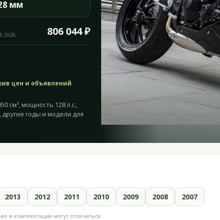
28 мм
806 044 ₽
08.2026
хив цен и объявлений
0 см³, мощность 128 л.с.,
, другие годы и модели для
2013
2012
2011
2010
2009
2008
2007
е и комплектация могут отличаться.