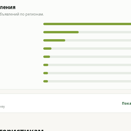
вления
бъявлений по регионам.
Пока
иву