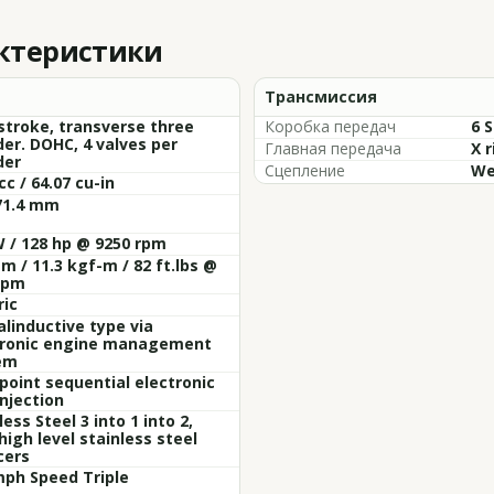
актеристики
Трансмиссия
stroke, transverse three
Коробка передач
6 
der. DOHC, 4 valves per
Главная передача
X r
der
Сцепление
We
cc / 64.07 cu-in
71.4 mm
 / 128 hp @ 9250 rpm
m / 11.3 kgf-m / 82 ft.lbs @
rpm
ric
alinductive type via
tronic engine management
em
point sequential electronic
injection
less Steel 3 into 1 into 2,
high level stainless steel
cers
mph Speed Triple