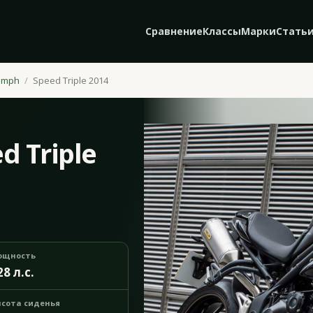
Сравнение
Классы
Марки
Стать
umph
Speed Triple 2014
d Triple
ощность
28 л.с.
сота сиденья