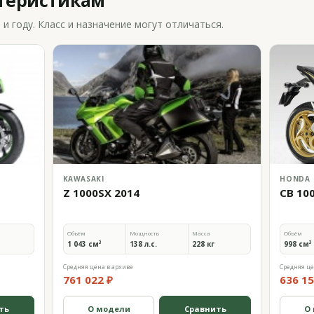
ктеристикам
 году. Класс и назначение могут отличаться.
KAWASAKI
HONDA
Z 1000SX 2014
CB 10
Объём
Мощность
Масса
Объём
1 043 см³
138 л.с.
228 кг
998 см³
Средняя цена в архиве
Средняя це
761 022 ₽
636 15
ть
О модели
Сравнить
О