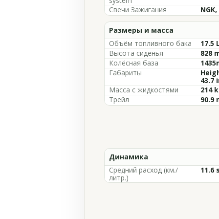
system
Свечи Зажигания
NGK,
Размеры и масса
Объём топливного бака
17.5 
Высота сиденья
828 m
Колёсная база
1435m
Габариты
Heig
43.7 
Масса с жидкостями
214 k
Трейл
90.9 
Динамика
Средний расход (км./
11.6 
литр.)