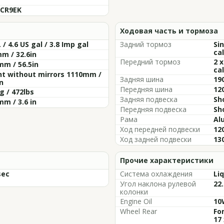
 CR9EK
Ходовая часть и тормоза
L / 4.6 US gal / 3.8 Imp gal
Задний тормоз
Si
cal
m / 32.6in
Передний тормоз
2 
m / 56.5in
ca
ht without mirrors 1110mm /
Задняя шина
19
in
Передняя шина
12
g / 472lbs
Задняя подвеска
Sh
mm / 3.6 in
Передняя подвеска
Sh
Рама
Al
Ход передней подвески
120
Ход задней подвески
130
Прочие характеристики
sec
Система охлаждения
Li
Угол наклона рулевой
22.
колонки
Engine Oil
10
Wheel Rear
Fo
17 