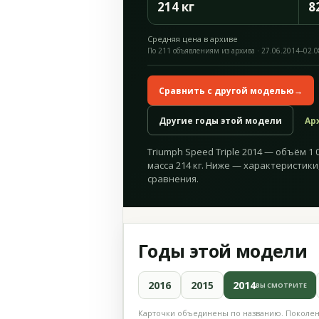
214 кг
8
Средняя цена в архиве
По 211 объявлениям из архива · 27.06.2014–02.
Сравнить с другой моделью
→
Другие годы этой модели
Ар
Triumph Speed Triple 2014 — объём 1 05
масса 214 кг. Ниже — характеристики
сравнения.
Годы этой модели
2016
2015
2014
ВЫ СМОТРИТЕ
Карточки объединены по названию. Поколени