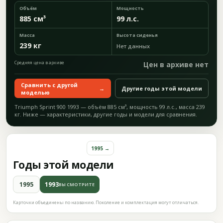
Объём
Мощность
885 см³
99 л.с.
Масса
Высота сиденья
239 кг
Нет данных
Средняя цена в архиве
Цен в архиве нет
Сравнить с другой
→
Другие годы этой модели
моделью
Triumph Sprint 900 1993 — объём 885 см³, мощность 99 л.с., масса 239
кг. Ниже — характеристики, другие годы и модели для сравнения.
1995 →
Годы этой модели
1995
1993
ВЫ СМОТРИТЕ
Карточки объединены по названию. Поколение и комплектация могут отличаться.