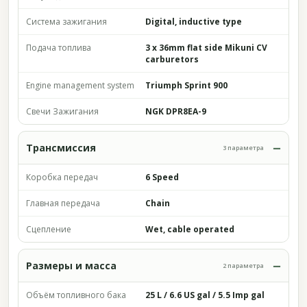
Система зажигания
Digital, inductive type
Подача топлива
3 x 36mm flat side Mikuni CV
carburetors
Engine management system
Triumph Sprint 900
Свечи Зажигания
NGK DPR8EA-9
Трансмиссия
3 параметра
Коробка передач
6 Speed
Главная передача
Chain
Сцепление
Wet, cable operated
Размеры и масса
2 параметра
Объём топливного бака
25 L / 6.6 US gal / 5.5 Imp gal