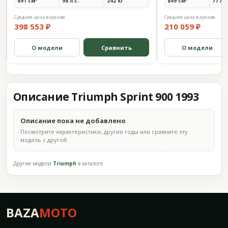
891 см³
98 л.с.
242 кг
849 см³
77 л.с
Средняя цена в архиве
Средняя цена в архиве
398 553 ₽
210 059 ₽
О модели
Сравнить
О модели
Описание Triumph Sprint 900 1993
Описание пока не добавлено
Посмотрите характеристики, другие годы или сравните эту
модель с другой.
Другие модели
Triumph
в каталоге
BAZA
MOTO