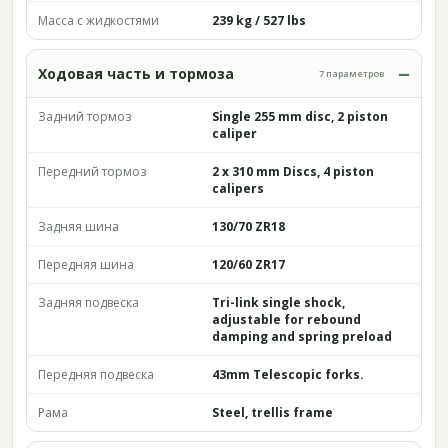
Масса с жидкостями
239 kg / 527 lbs
Ходовая часть и тормоза
7 параметров
Задний тормоз
Single 255 mm disc, 2 piston
caliper
Передний тормоз
2 x 310 mm Discs, 4 piston
calipers
Задняя шина
130/70 ZR18
Передняя шина
120/60 ZR17
Задняя подвеска
Tri-link single shock,
adjustable for rebound
damping and spring preload
Передняя подвеска
43mm Telescopic forks.
Рама
Steel, trellis frame