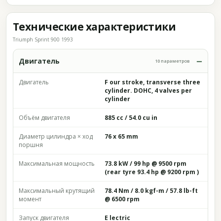
Технические характеристики
Triumph Sprint 900 1993
Двигатель
10 параметров
Двигатель
F our stroke, transverse three
cylinder. DOHC, 4 valves per
cylinder
Объём двигателя
885 cc / 54.0 cu in
Диаметр цилиндра × ход
76 x 65 mm
поршня
Максимальная мощность
73.8 kW / 99 hp @ 9500 rpm
(rear tyre 93.4 hp @ 9200 rpm )
Максимальный крутящий
78.4 Nm / 8.0 kgf-m / 57.8 lb-ft
момент
@ 6500 rpm
Запуск двигателя
E lectric