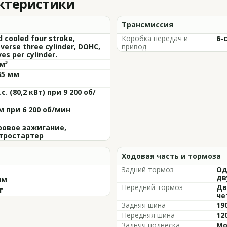
актеристики
Трансмиссия
d cooled four stroke,
Коробка передач и
6-
verse three cylinder, DOHC,
привод
ves per cylinder.
м³
65 мм
.с. (80,2 кВт) при 9 200 об/
м при 6 200 об/мин
овое зажигание,
тростартер
Ходовая часть и тормоза
Задний тормоз
Од
дв
мм
Передний тормоз
Дв
г
че
Задняя шина
19
Передняя шина
12
Задняя подвеска
Mo