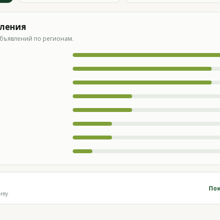
вления
бъявлений по регионам.
Пок
иву