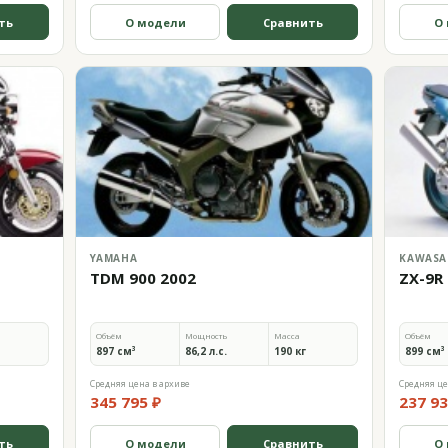
ть
О модели
Сравнить
О
YAMAHA
KAWASA
TDM 900 2002
ZX-9R
Объём
Мощность
Масса
Объём
897 см³
86,2 л.с.
190 кг
899 см³
Средняя цена в архиве
Средняя це
345 795 ₽
237 93
ть
О модели
Сравнить
О