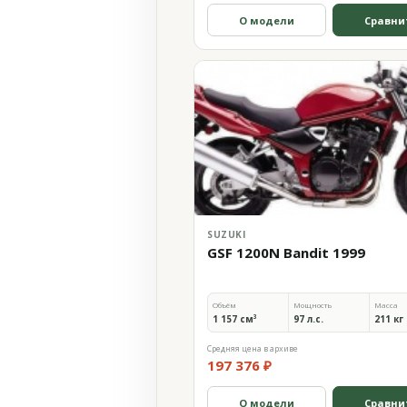
О модели
Сравни
SUZUKI
GSF 1200N Bandit 1999
Объём
Мощность
Масса
1 157 см³
97 л.с.
211 кг
Средняя цена в архиве
197 376 ₽
О модели
Сравни