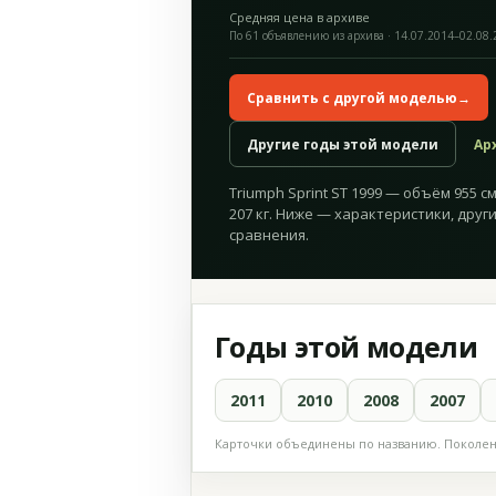
Средняя цена в архиве
По 61 объявлению из архива · 14.07.2014–02.08
Сравнить с другой моделью
→
Другие годы этой модели
Ар
Triumph Sprint ST 1999 — объём 955 см
207 кг. Ниже — характеристики, друг
сравнения.
Годы этой модели
2011
2010
2008
2007
Карточки объединены по названию. Поколени