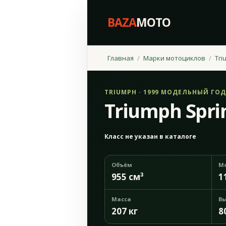
BAZA
MOTO
Главная
Марки мотоциклов
Tri
TRIUMPH · 1999 МОДЕЛЬНЫЙ ГОД
Triumph Sprin
Класс не указан в каталоге
Объём
М
955 см³
1
Масса
Вы
207 кг
8