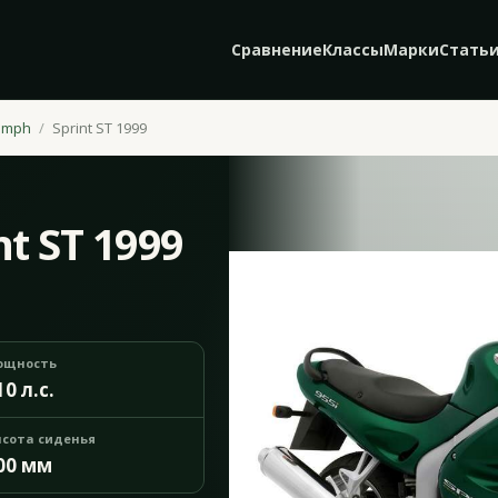
Сравнение
Классы
Марки
Стать
umph
Sprint ST 1999
t ST 1999
ощность
10 л.с.
сота сиденья
00 мм