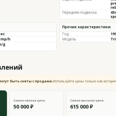
pr
re
Передняя подвеска
45
sp
Прочие характеристики
sec
Год
19
5 mp/h
Модель
Tr
p/g
влений
могут быть сняты с продажи.
Используйте цены только как истори
Самая низкая цена
Самая высокая цена
50 000 ₽
615 000 ₽