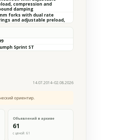
eload, compression and
bound damping
mm forks with dual rate
rings and adjustable preload,
99
iumph Sprint ST
14.07.2014–02.08.2026
ческий ориентир.
Объявлений в архиве
61
с ценой: 61