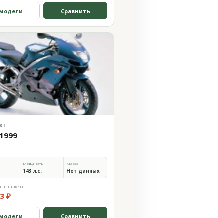
 модели
Сравнить
KI
 1999
Мощность
Масса
143 л.с.
Нет данных
на в архиве
3 ₽
 модели
Сравнить