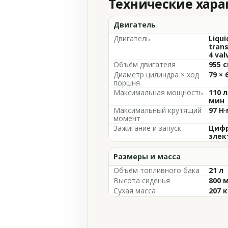
Технические хар
Двигатель
Двигатель
Liqui
trans
4 val
Объём двигателя
955 с
Диаметр цилиндра × ход
79 × 
поршня
Максимальная мощность
110 л
мин
Максимальный крутящий
97 Н·
момент
Зажигание и запуск
Цифр
элек
Размеры и масса
Объём топливного бака
21 л
Высота сиденья
800 
Сухая масса
207 к