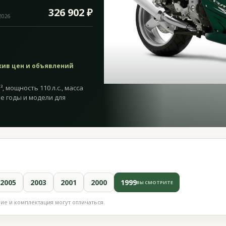
326 902 ₽
.2026
хив цен и объявлений
³, мощность 110 л.с., масса
ие годы и модели для
2005
2003
2001
2000
1999
ВЫ СМОТРИТЕ
е и комплектация могут отличаться.