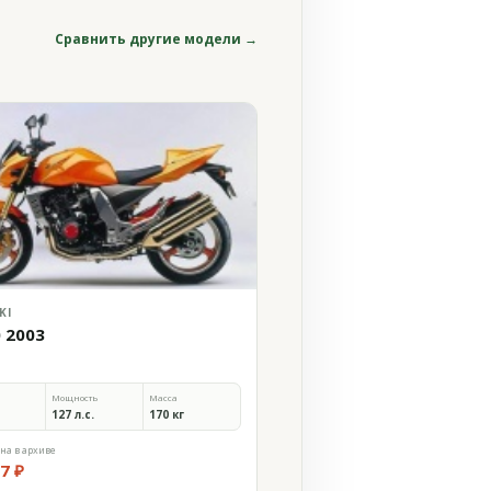
Сравнить другие модели →
KI
0 2003
Мощность
Масса
127 л.с.
170 кг
на в архиве
7 ₽