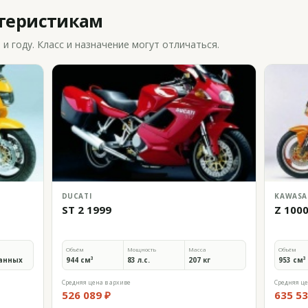
ктеристикам
 году. Класс и назначение могут отличаться.
DUCATI
KAWASA
ST 2 1999
Z 100
Объём
Мощность
Масса
Объём
анных
944 см³
83 л.с.
207 кг
953 см³
Средняя цена в архиве
Средняя це
526 089 ₽
635 53