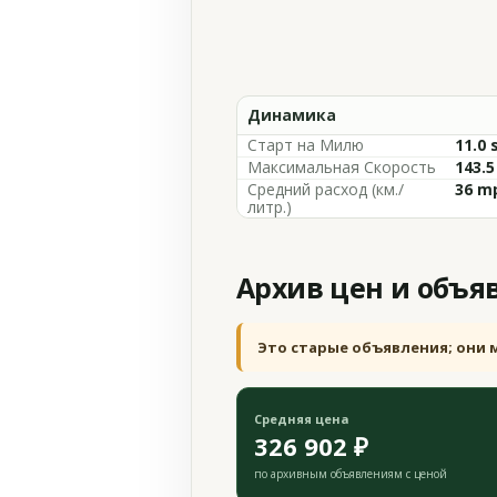
Динамика
Старт на Милю
11.0 
Максимальная Скорость
143.
Средний расход (км./
36 m
литр.)
Архив цен и объя
Это старые объявления; они 
Средняя цена
326 902 ₽
по архивным объявлениям с ценой