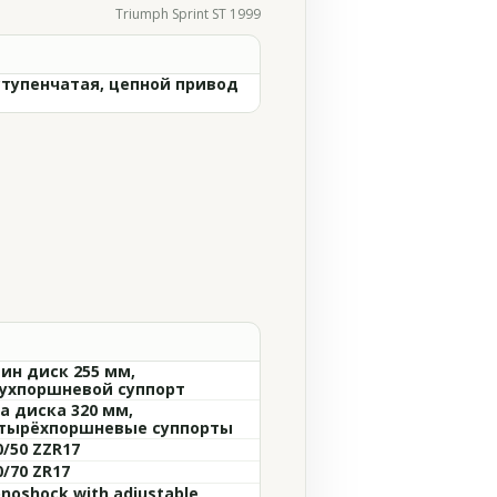
Triumph Sprint ST 1999
ступенчатая, цепной привод
ин диск 255 мм,
ухпоршневой суппорт
а диска 320 мм,
тырёхпоршневые суппорты
0/50 ZZR17
0/70 ZR17
noshock with adjustable