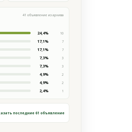
41 объявление из архива
24,4%
10
17,1%
7
17,1%
7
7,3%
3
7,3%
3
4,9%
2
4,9%
2
2,4%
1
азать последние 61 объявление