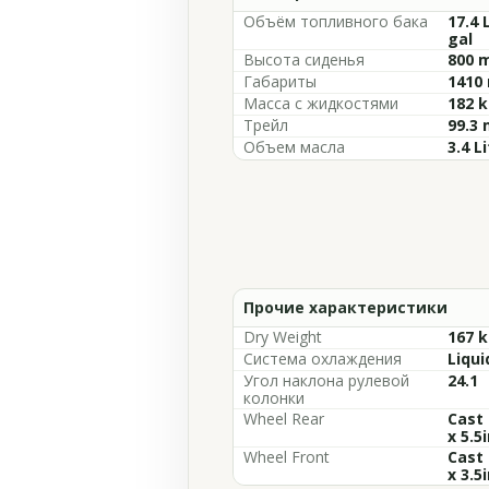
Объём топливного бака
17.4 
gal
Высота сиденья
800 m
Габариты
1410 
Масса с жидкостями
182 k
Трейл
99.3 
Объем масла
3.4 L
Прочие характеристики
Dry Weight
167 k
Система охлаждения
Liqui
Угол наклона рулевой
24.1
колонки
Wheel Rear
Cast 
x 5.5
Wheel Front
Cast 
x 3.5