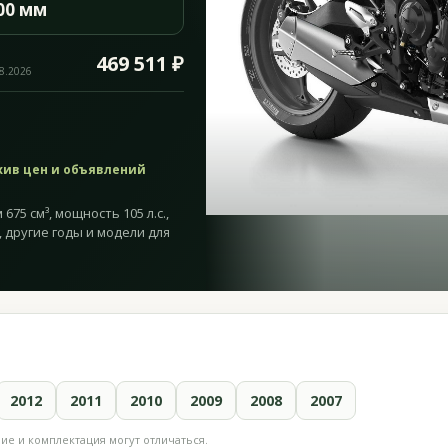
00 мм
469 511 ₽
08.2026
хив цен и объявлений
 675 см³, мощность 105 л.с.,
, другие годы и модели для
2012
2011
2010
2009
2008
2007
е и комплектация могут отличаться.