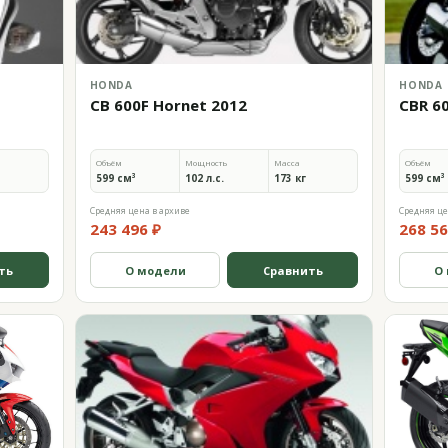
HONDA
HONDA
CB 600F Hornet 2012
CBR 6
Объём
Мощность
Масса
Объём
599 см³
102 л.с.
173 кг
599 см³
Средняя цена в архиве
Средняя це
243 496 ₽
268 56
ть
О модели
Сравнить
О