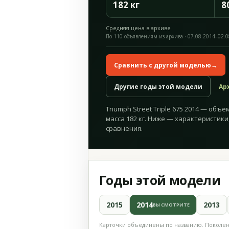
182 кг
8
Средняя цена в архиве
По 110 объявлениям из архива · 07.08.2014–02.
Сравнить с другой моделью
→
Другие годы этой модели
Ар
Triumph Street Triple 675 2014 — объём
масса 182 кг. Ниже — характеристики
сравнения.
Годы этой модели
2015
2014
2013
ВЫ СМОТРИТЕ
Карточки объединены по названию. Поколени