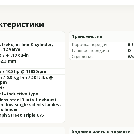
актеристики
Трансмиссия
stroke, in-line 3-cylinder,
Коробка передач
6 
 12 valve
Главная передача
O 
c / 41.19 cu-in
Сцепление
We
52.3 mm
W / 105 hp @ 11850rpm
 / 6.9 kgf-m / 50ft.lbs @
rpm
ric
al - inductive type
less steel 3 into 1 exhaust
m low single sided stainless
 silencer
ph Street Triple 675
Ходовая часть и тормоза