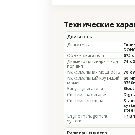
Технические хар
Двигатель
Двигатель
Four 
DOHC,
Объём двигателя
675 c
Диаметр цилиндра × ход
74 x 
поршня
Максимальная мощность
78 k
Максимальный крутящий
68 Nm
момент
9750
Запуск двигателя
Elect
Система зажигания
Digit
Система выхлопа
Stain
syste
steel
Engine management
Trium
system
Размеры и масса