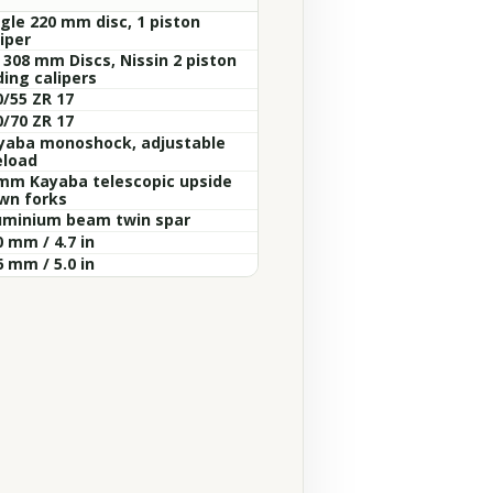
ngle 220 mm disc, 1 piston
iper
 308 mm Discs, Nissin 2 piston
ding calipers
0/55 ZR 17
0/70 ZR 17
yaba monoshock, adjustable
eload
mm Kayaba telescopic upside
wn forks
uminium beam twin spar
 mm / 4.7 in
 mm / 5.0 in