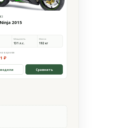
KI
Ninja 2015
Мощность
Масса
131 л.с.
192 кг
на в архиве
1 ₽
 модели
Сравнить