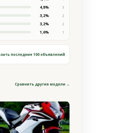
4,8%
3
3,2%
2
3,2%
2
1,6%
1
зать последние 100 объявлений
Сравнить другие модели →