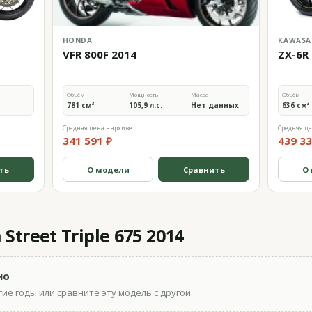
HONDA
KAWASA
VFR 800F 2014
ZX-6R 
Объём
Мощность
Масса
Объём
781 см³
105,9 л.с.
Нет данных
636 см³
Средняя цена в архиве
Средняя це
341 591 ₽
439 33
ть
О модели
Сравнить
О
treet Triple 675 2014
но
ие годы или сравните эту модель с другой.