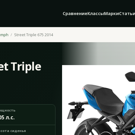
Сравнение
Классы
Марки
Стать
umph
Street Triple 675 2014
t Triple
ощность
05 л.с.
сота сиденья