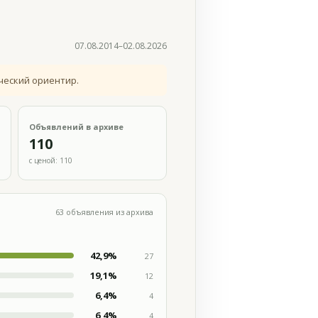
07.08.2014–02.08.2026
ческий ориентир.
Объявлений в архиве
110
с ценой: 110
63 объявления из архива
42,9%
27
19,1%
12
6,4%
4
6,4%
4