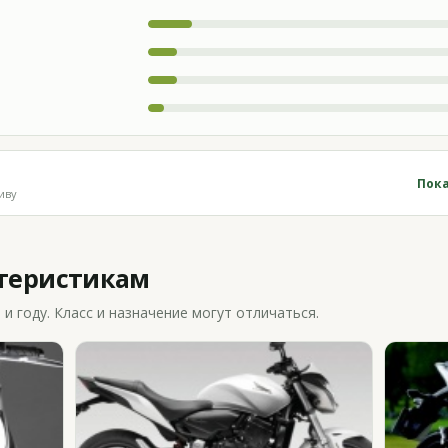
Пока
иву
ктеристикам
 году. Класс и назначение могут отличаться.