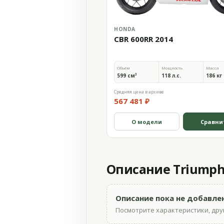
HONDA
CBR 600RR 2014
Объём
Мощность
Масса
599 см³
118 л.с.
186 кг
Средняя цена в архиве
567 481 ₽
О модели
Сравни
Описание Triumph S
Описание пока не добавле
Посмотрите характеристики, друг