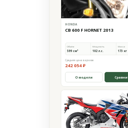
HONDA
CB 600 F HORNET 2013
Объём
Мощность
Масса
599 см³
102 л.с.
173 кг
Средняя цена в архиве
242 054 ₽
О модели
Сравни