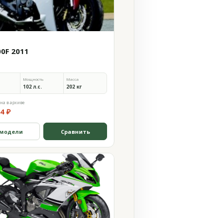
00F 2011
Мощность
Масса
102 л.с.
202 кг
на в архиве
4 ₽
 модели
Сравнить