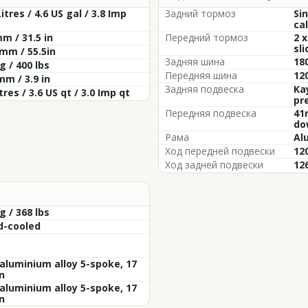
Litres / 4.6 US gal / 3.8 Imp
Задний тормоз
Si
cal
m / 31.5 in
Передний тормоз
2 x
sli
mm / 55.5in
Задняя шина
18
g / 400 lbs
Передняя шина
12
mm / 3.9 in
Задняя подвеска
Ka
itres / 3.6 US qt / 3.0 Imp qt
pr
Передняя подвеска
41
do
Рама
Al
Ход передней подвески
120
Ход задней подвески
126
g / 368 lbs
d-cooled
aluminium alloy 5-spoke, 17
in
aluminium alloy 5-spoke, 17
in