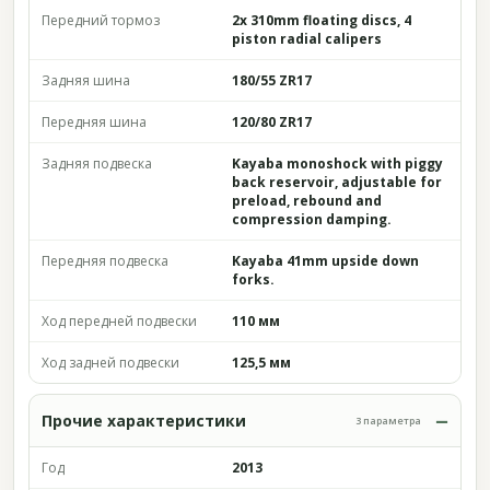
Передний тормоз
2x 310mm floating discs, 4
piston radial calipers
Задняя шина
180/55 ZR17
Передняя шина
120/80 ZR17
Задняя подвеска
Kayaba monoshock with piggy
back reservoir, adjustable for
preload, rebound and
compression damping.
Передняя подвеска
Kayaba 41mm upside down
forks.
Ход передней подвески
110 мм
Ход задней подвески
125,5 мм
Прочие характеристики
3 параметра
Год
2013