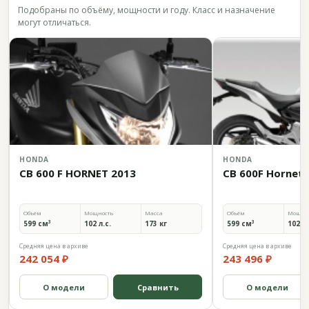
Подобраны по объёму, мощности и году. Класс и назначение
могут отличаться.
HONDA
HONDA
CB 600 F HORNET 2013
CB 600F Hornet 
Объём
Мощность
Масса
Объём
Мощно
599 см³
102 л.с.
173 кг
599 см³
102 л.
Средняя цена в архиве
Средняя цена в архиве
242 054 ₽
243 496 ₽
О модели
Сравнить
О модели