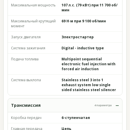
Максимальная мощность
107 л.с. (79 кВт) при 11 700 об/
мин
Максимальный крутящий
69 Н·м при 9 100 об/мин
момент
Запуск двигателя
Электростартер
Система зажигания
Digital - inductive type
Подача топлива
Multipoint sequential
electronic fuel injection with
forced air induction
Система выхлопа
Stainless steel 3 into 1
exhaust system low single
sided stainless steel silencer
Трансмиссия
4 параметра
Коробка передач
6-ступенчатая
Главная передача
Цепь