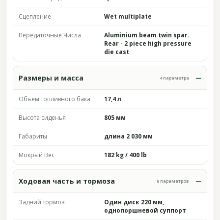
Сцепление
Wet multiplate
Передаточные Числа
Aluminium beam twin spar.
Rear - 2 piece high pressure
die cast
Размеры и масса
4 параметра
Объём топливного бака
17,4 л
Высота сиденья
805 мм
Габариты
длина 2 030 мм
Мокрый Вес
182 kg / 400 lb
Ходовая часть и тормоза
8 параметров
Задний тормоз
Один диск 220 мм,
однопоршневой суппорт