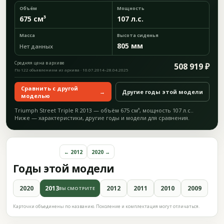
Объём
Мощность
675 см³
107 л.с.
Масса
Высота сиденья
805 мм
Нет данных
Средняя цена в архиве
508 919 ₽
По 122 объявлениям из архива · 10.07.2014–28.04.2025
Сравнить с другой
→
Другие годы этой модели
моделью
Triumph Street Triple R 2013 — объём 675 см³, мощность 107 л.с..
Ниже — характеристики, другие годы и модели для сравнения.
← 2012
2020 →
Годы этой модели
2020
2013
2012
2011
2010
2009
ВЫ СМОТРИТЕ
Карточки объединены по названию. Поколение и комплектация могут отличаться.