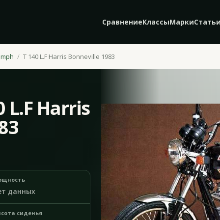
Сравнение
Классы
Марки
Стать
umph
T 140 L.F Harris Bonneville 1983
 L.F Harris
983
ощность
ет данных
сота сиденья