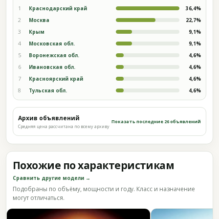
1
Краснодарский край
36,4%
2
Москва
22,7%
3
Крым
9,1%
4
Московская обл.
9,1%
5
Воронежская обл.
4,6%
6
Ивановская обл.
4,6%
7
Красноярский край
4,6%
8
Тульская обл.
4,6%
Архив объявлений
Показать последние 26 объявлений
Средняя цена рассчитана по всему архиву
Похожие по характеристикам
Сравнить другие модели →
Подобраны по объёму, мощности и году. Класс и назначение
могут отличаться.