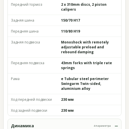
Передний тормоз
2 x 310mm discs, 2 piston
calipers
Задняя шина
150/70 H17
Передняя шина
110/80 H19
Задняя подвеска
Monoshock with remotely
adjustable preload and
rebound damping
Передняя подвеска
43mm forks with triple rate
springs
Рама
e Tubular steel perimeter
Swingarm Twin-sided,
aluminium alloy
Ход передней подвески
230 мм
Ход задней подвески
230 мм
Динамика
4 параметра