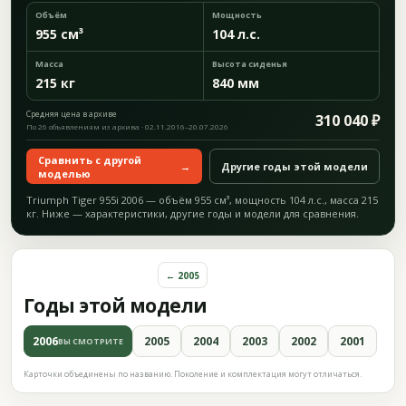
Объём
Мощность
955 см³
104 л.с.
Масса
Высота сиденья
215 кг
840 мм
Средняя цена в архиве
310 040 ₽
По 26 объявлениям из архива · 02.11.2016–20.07.2026
Сравнить с другой
→
Другие годы этой модели
моделью
Triumph Tiger 955i 2006 — объём 955 см³, мощность 104 л.с., масса 215
кг. Ниже — характеристики, другие годы и модели для сравнения.
← 2005
Годы этой модели
2006
2005
2004
2003
2002
2001
ВЫ СМОТРИТЕ
Карточки объединены по названию. Поколение и комплектация могут отличаться.