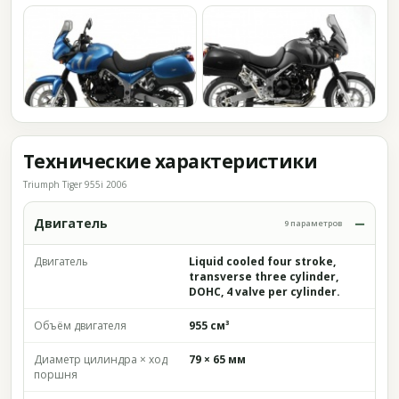
Технические характеристики
Triumph Tiger 955i 2006
Двигатель
9 параметров
Двигатель
Liquid cooled four stroke,
transverse three cylinder,
DOHC, 4 valve per cylinder.
Объём двигателя
955 см³
Диаметр цилиндра × ход
79 × 65 мм
поршня