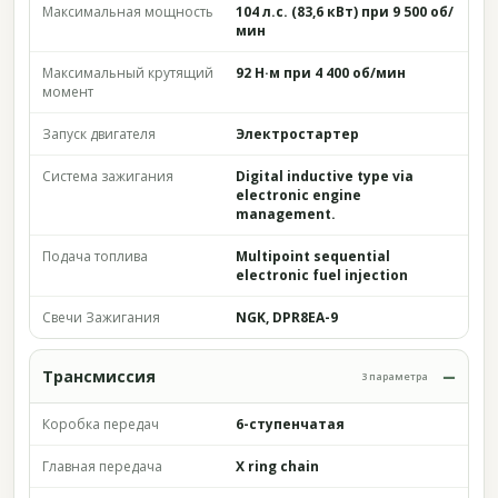
Максимальная мощность
104 л.с. (83,6 кВт) при 9 500 об/
мин
Максимальный крутящий
92 Н·м при 4 400 об/мин
момент
Запуск двигателя
Электростартер
Система зажигания
Digital inductive type via
electronic engine
management.
Подача топлива
Multipoint sequential
electronic fuel injection
Свечи Зажигания
NGK, DPR8EA-9
Трансмиссия
3 параметра
Коробка передач
6-ступенчатая
Главная передача
X ring chain