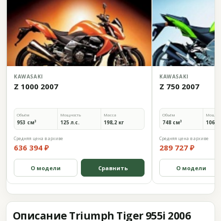
KAWASAKI
KAWASAKI
Z 1000 2007
Z 750 2007
Объём
Мощность
Масса
Объём
Мощно
953 см³
125 л.с.
198,2 кг
748 см³
106 л.
Средняя цена в архиве
Средняя цена в архиве
636 394 ₽
289 727 ₽
О модели
Сравнить
О модели
Описание Triumph Tiger 955i 2006