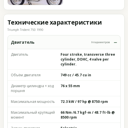
Технические характеристики
Triumph Trident 750 1990
Двигатель
9 параметров
Двигатель
Four stroke, transverse three
cylinder, DOHC, 4 valve per
cylinder.
Объём двигателя
749 cc / 45.7 cu in
Диаметр цилиндра × ход
76 x 55 mm
поршня
Максимальная мощность
72.3 kW / 97 hp @ 8750 rpm
Максимальный крутящий
66 Nm /6.7 kgf-m / 48.7 ft-lb @
момент
8500 rpm