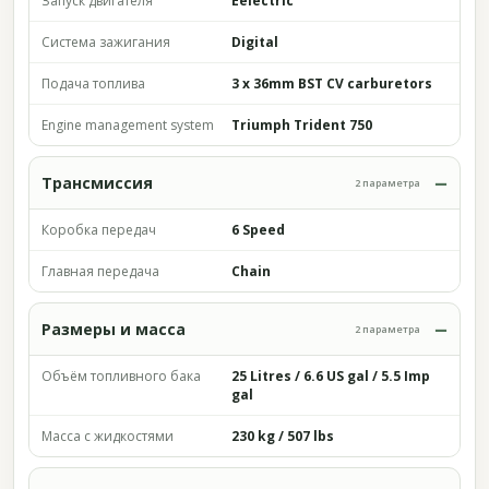
Запуск двигателя
Eelectric
Система зажигания
Digital
Подача топлива
3 x 36mm BST CV carburetors
Engine management system
Triumph Trident 750
Трансмиссия
2 параметра
Коробка передач
6 Speed
Главная передача
Chain
Размеры и масса
2 параметра
Объём топливного бака
25 Litres / 6.6 US gal / 5.5 Imp
gal
Масса с жидкостями
230 kg / 507 lbs