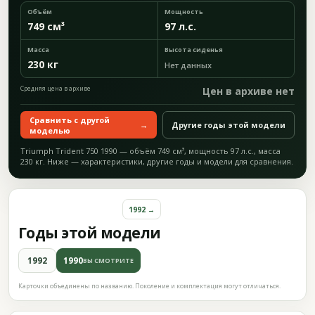
Объём
Мощность
749 см³
97 л.с.
Масса
Высота сиденья
230 кг
Нет данных
Средняя цена в архиве
Цен в архиве нет
Сравнить с другой
→
Другие годы этой модели
моделью
Triumph Trident 750 1990 — объём 749 см³, мощность 97 л.с., масса
230 кг. Ниже — характеристики, другие годы и модели для сравнения.
1992 →
Годы этой модели
1992
1990
ВЫ СМОТРИТЕ
Карточки объединены по названию. Поколение и комплектация могут отличаться.