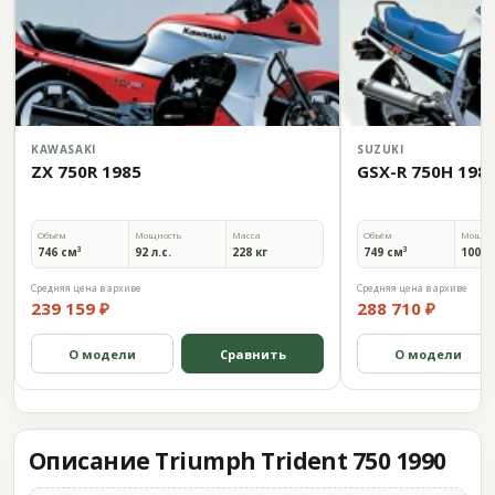
KAWASAKI
SUZUKI
ZX 750R 1985
GSX-R 750H 198
Объём
Мощность
Масса
Объём
Мощно
746 см³
92 л.с.
228 кг
749 см³
100 л.
Средняя цена в архиве
Средняя цена в архиве
239 159 ₽
288 710 ₽
О модели
Сравнить
О модели
Описание Triumph Trident 750 1990