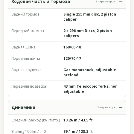
Ходовая часть и тормоза
6 параметров
Задний тормоз
Single 255 mm disc, 2 piston
caliper
Передний тормоз
2 x 296 mm Discs, 2 piston
calipers
Задняя шина
160/60-18
Передняя шина
120/70-17
Задняя подвеска
Gas monoshock, adjustable
preload
Передняя подвеска
43 mm Telescopic forks, non
adjustable
Динамика
2 параметра
Средний расход (км./литр.)
13.26 m / 43.5 ft
Braking 100 km/h - 0
39.1 m / 128.3 ft