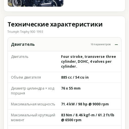
Технические характеристики
Triumph Trophy 900 1993
Двигатель
10 параметров
Двигатель
Four stroke, transverse three
cylinder, DOHC, 4 valves per
cylinder.
Объём двигателя
885 cc / 54 cu in
Диаметр цилиндра × ход
76 x 55 mm
поршня
Максимальная мощность
71.4 kW / 98 hp @ 9000 rpm
Максимальный крутящий
83 Nm / 8.46 kgf-m / 61.2 ft/lb
момент
@ 6500 rpm