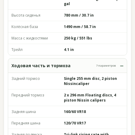
gal
Высота сиденья
780 mm / 30.7 in
Колёсная база
1490 mm / 58.7 in
Масса с жидкостями
250 kg / 551 lbs
Трейл
4.1 in
Ходовая часть и тормоза
7 параметров
Задний тормоз
Single 255 mm disc, 2 piston
Nissincaliper
Передний тормоз
2 x 296 mm Floating discs, 4
piston Nissin calipers
Задняя шина
160/60 VR18
Передняя шина
120/70 VR17
Задняя подвеска
Tri-link rising rate with