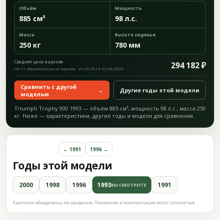
Объём
Мощность
885 см³
98 л.с.
Масса
Высота сиденья
250 кг
780 мм
Средняя цена в архиве
294 182 ₽
По 11 объявлениям из архива · 29.06.2014–02.08.2026
Сравнить с другой
→
Другие годы этой модели
моделью
Triumph Trophy 900 1993 — объём 885 см³, мощность 98 л.с., масса 250
кг. Ниже — характеристики, другие годы и модели для сравнения.
← 1991
1996 →
Годы этой модели
2000
1998
1996
1993
1991
ВЫ СМОТРИТЕ
Карточки объединены по названию. Поколение и комплектация могут отличаться.