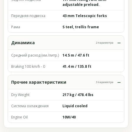
adjustable preload.
Передняя подвеска
43 mm Telescopic forks
Рама
S teel, trellis frame
Динамика
2 параметра
Средний расход (км./литр.)
14.5 m / 47.6 ft
Braking 100 km/h - 0
41.4 m / 135.8 ft
Прочие характеристики
3 параметра
Dry Weight
217 kg / 478.4 lbs
Система охлаждения
Liquid cooled
Engine Oil
10W/40