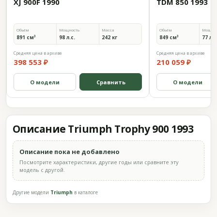
XJ 900F 1990
TDM 850 1993
Объём
Мощность
Масса
Объём
Мощно
891 см³
98 л.с.
242 кг
849 см³
77 л.с
Средняя цена в архиве
Средняя цена в архиве
398 553 ₽
210 059 ₽
О модели
Сравнить
О модели
Описание Triumph Trophy 900 1993
Описание пока не добавлено
Посмотрите характеристики, другие годы или сравните эту
модель с другой.
Другие модели
Triumph
в каталоге