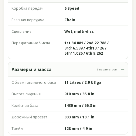
Коробка передач
6 Speed
Главная передача
Chain
Сцепление
Wet, multi-disc
Передаточные Числа
1st 34.081 / 2nd 22.788 /
3rd16.539 / 4th13.126 /
5th11.026 / 6th 9.262
Размеры и масса
5 параметров
Объём топливного бака
11 Litres / 2.9 US gal
Высота сиденья
910 mm / 35.8 in
Колёсная база
1430 mm / 56.3 in
Дорожный просвет
333 mm / 13.1 in
Трейл
128 mm / 4.9 in