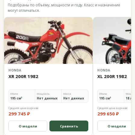
Подобраны по объёму, мощности и году. Класс и назначение
могут отличаться.
HONDA
HONDA
XR 200R 1982
XL 200R 1982
Объём
Мощность
Масса
Объём
Мощно
195 см³
Нет данных
Нет данных
195 см³
18 л.с
Средняя цена в архиве
Средняя цена в архиве
299 745 ₽
299 650 ₽
О модели
Сравнить
О модели