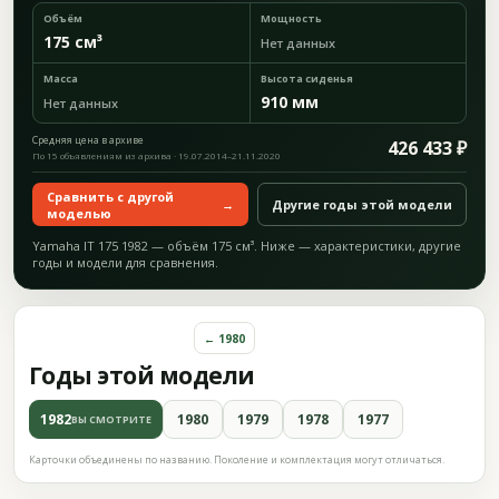
Объём
Мощность
175 см³
Нет данных
Масса
Высота сиденья
910 мм
Нет данных
Средняя цена в архиве
426 433 ₽
По 15 объявлениям из архива · 19.07.2014–21.11.2020
Сравнить с другой
→
Другие годы этой модели
моделью
Yamaha IT 175 1982 — объём 175 см³. Ниже — характеристики, другие
годы и модели для сравнения.
← 1980
Годы этой модели
1982
1980
1979
1978
1977
ВЫ СМОТРИТЕ
Карточки объединены по названию. Поколение и комплектация могут отличаться.