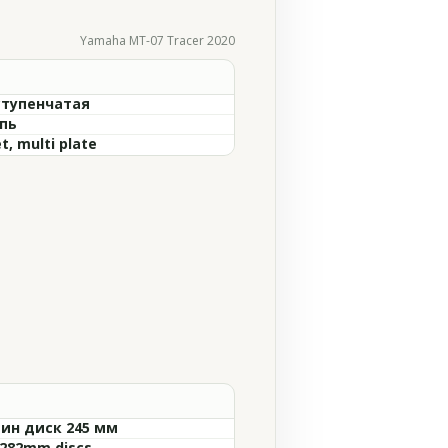
Yamaha MT-07 Tracer 2020
ступенчатая
пь
t, multi plate
ин диск 245 мм
 282mm discs