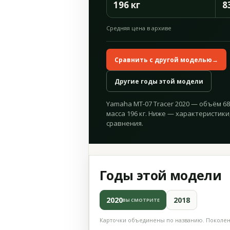
196 кг
8
Средняя цена в архиве
Сравнить с другой моделью
→
Другие годы этой модели
Yamaha MT-07 Tracer 2020 — объём 689 
масса 196 кг. Ниже — характеристики
сравнения.
Годы этой модели
2020
2018
ВЫ СМОТРИТЕ
Карточки объединены по названию. Поколени