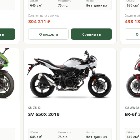
Объём
Мощность
Масса
Объём
645 см³
75 л.с.
Нет данных
650 см³
Средняя цена в архиве
Средняя це
304 211 ₽
438 13
ть
О модели
Сравнить
О
SUZUKI
KAWASA
SV 650X 2019
ER-6f 
Объём
Мощность
Масса
Объём
645 см³
75 л.с.
Нет данных
649 см³