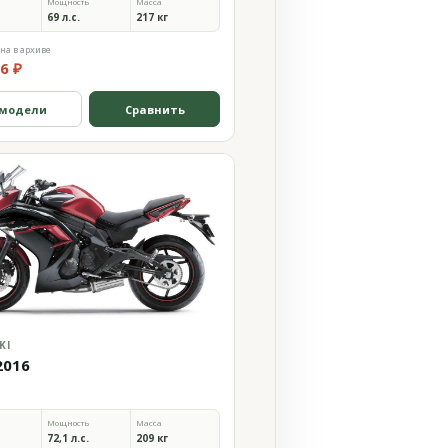
Мощность
Масса
69 л.с.
217 кг
на в архиве
6 ₽
 модели
Сравнить
KI
2016
Мощность
Масса
72,1 л.с.
209 кг