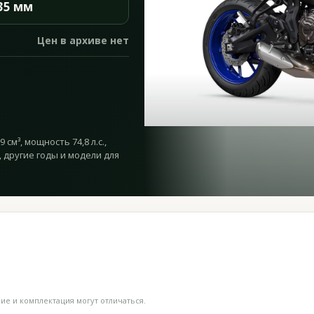
35 мм
Цен в архиве нет
см³, мощность 74,8 л.с.,
, другие годы и модели для
е и комплектация могут отличаться.