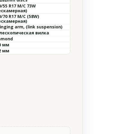
0/55 R17 M/C 73W
ескамерная)
0/70 R17 M/C (58W)
ескамерная)
inging arm, (link suspension)
лескопическая вилка
amond
0 мм
2 мм