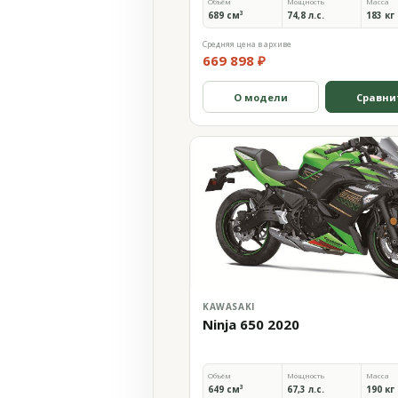
Объём
Мощность
Масса
689 см³
74,8 л.с.
183 кг
Средняя цена в архиве
669 898 ₽
О модели
Сравни
KAWASAKI
Ninja 650 2020
Объём
Мощность
Масса
649 см³
67,3 л.с.
190 кг