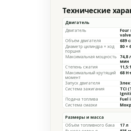
Технические хар
Двигатель
Двигатель
Four 
valve
Объём двигателя
689 с
Диаметр цилиндра × ход
80 × 
поршня
Максимальная мощность
74,8 
мин
Степень сжатия
11,5:
Максимальный крутящий
68 Н·
момент
Запуск двигателя
Элек
Система зажигания
TCI (
Ignit
Подача топлива
Fuel 
Система смазки
Мокр
Размеры и масса
Объём топливного бака
17 л
Высота сиденья
835 