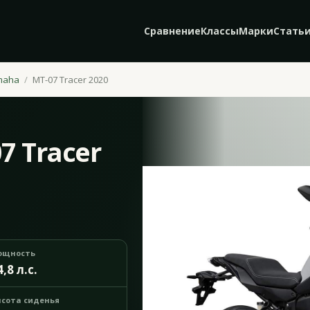
Сравнение
Классы
Марки
Стать
maha
MT-07 Tracer 2020
7 Tracer
ощность
4,8 л.с.
сота сиденья