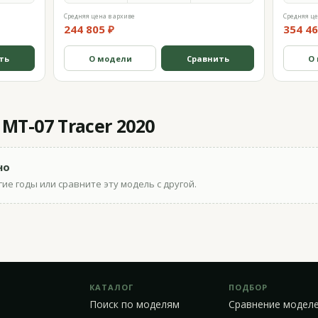
Средняя цена в архиве
Средняя це
244 805 ₽
354 46
ть
О модели
Сравнить
О
T-07 Tracer 2020
но
ие годы или сравните эту модель с другой.
КАТАЛОГ
ПОДБОР
Поиск по моделям
Сравнение модел