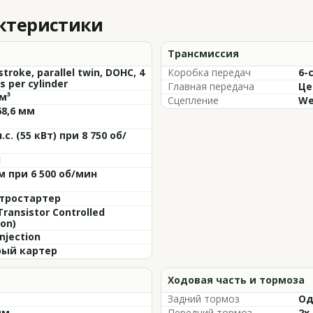
актеристики
Трансмиссия
stroke, parallel twin, DOHC, 4
Коробка передач
6-
s per cylinder
Главная передача
Це
м³
Сцепление
We
68,6 мм
л.с. (55 кВт) при 8 750 об/
1
м при 6 500 об/мин
тростартер
Transistor Controlled
ion)
injection
ый картер
Ходовая часть и тормоза
Задний тормоз
Од
мм
Передний тормоз
2x