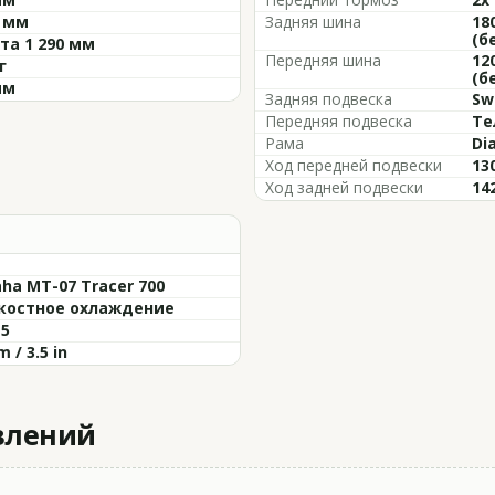
0 мм
Задняя шина
18
(б
та 1 290 мм
Передняя шина
12
г
(б
мм
Задняя подвеска
Sw
Передняя подвеска
Те
Рама
Di
Ход передней подвески
13
Ход задней подвески
14
ha MT-07 Tracer 700
остное охлаждение
 5
 / 3.5 in
влений