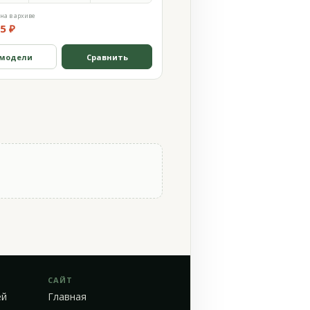
на в архиве
5 ₽
 модели
Сравнить
САЙТ
ей
Главная