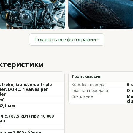
Показать все фотографии
+
актеристики
Трансмиссия
stroke, transverse triple
Коробка передач
6-
der, DOHC, 4 valves per
Главная передача
O-
der
Сцепление
Mul
м³
cl
62,1 мм
 л.с. (87,5 кВт) при 10 000
ин
1
м при 7 000 об/мин