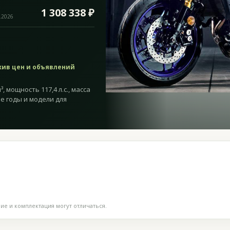
1 308 338 ₽
.2026
хив цен и объявлений
, мощность 117,4 л.с., масса
ие годы и модели для
е и комплектация могут отличаться.