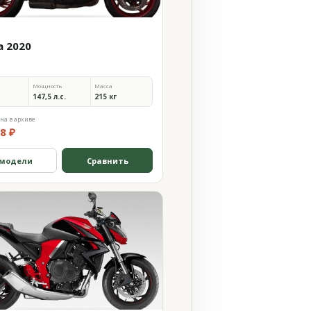
a 2020
Мощность
Масса
147,5 л.с.
215 кг
на в архиве
8 ₽
 модели
Сравнить