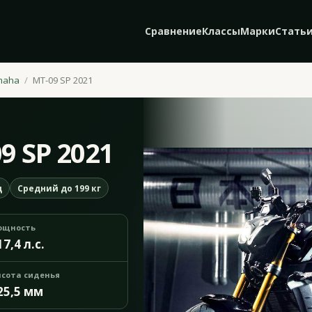
Сравнение
Классы
Марки
Стать
maha
MT-09 SP 2021
9 SP 2021
д
Средний до 199 кг
ощность
17,4 л.с.
сота сиденья
25,5 мм