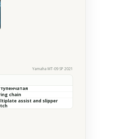
Yamaha MT-09 SP 2021
ступенчатая
ring chain
tiplate assist and slipper
utch