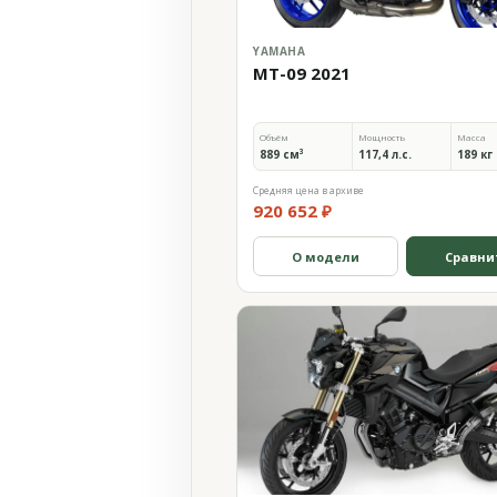
YAMAHA
MT-09 2021
Объём
Мощность
Масса
889 см³
117,4 л.с.
189 кг
Средняя цена в архиве
920 652 ₽
О модели
Сравни