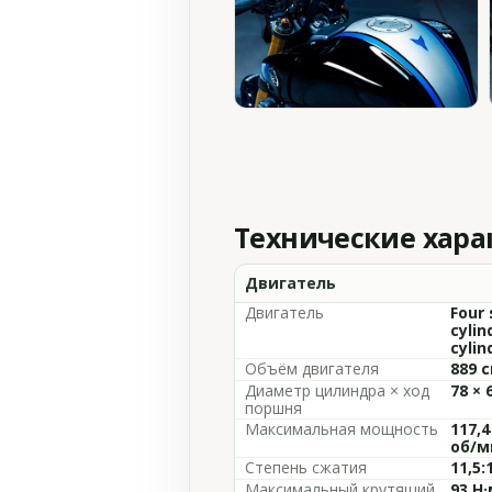
Технические хар
Двигатель
Двигатель
Four 
cylin
cylin
Объём двигателя
889 с
Диаметр цилиндра × ход
78 × 
поршня
Максимальная мощность
117,4
об/м
Степень сжатия
11,5:
Максимальный крутящий
93 Н·