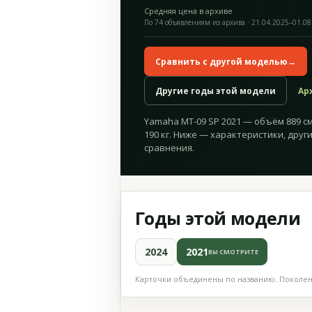
Средняя цена в архиве
По 74 объявлениям из архива · 21.04.2025–01.08
Сравнить с другой моделью
→
Другие годы этой модели
Ар
Yamaha MT-09 SP 2021 — объём 889 см³
190 кг. Ниже — характеристики, друг
сравнения.
Годы этой модели
2024
2021
ВЫ СМОТРИТЕ
Карточки объединены по названию. Поколени