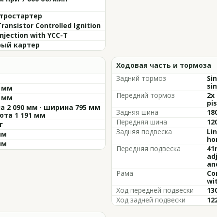
тростартер
Transistor Controlled Ignition
injection with YCC-T
ый картер
Ходовая часть и тормоза
Задний тормоз
Si
sin
5 мм
Передний тормоз
2x
0 мм
pis
а 2 090 мм · ширина 795 мм
Задняя шина
18
сота 1 191 мм
Передняя шина
12
г
Задняя подвеска
Li
мм
ho
мм
Передняя подвеска
41
ad
an
Рама
Co
wi
Ход передней подвески
13
Ход задней подвески
12