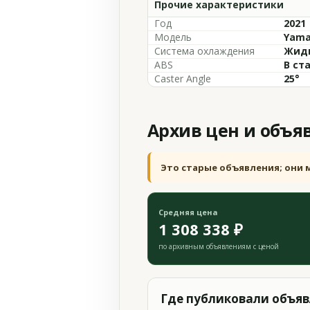
Прочие характеристики
Год
2021
Модель
Yama
Система охлаждения
Жидк
ABS
В ст
Caster Angle
25°
Архив цен и объя
Это старые объявления; они 
Средняя цена
1 308 338 ₽
по архивным объявлениям с ценой
Где публиковали объя