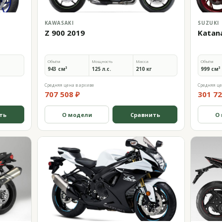
KAWASAKI
SUZUKI
Z 900 2019
Katan
Объём
Мощность
Масса
Объём
943 см³
125 л.с.
210 кг
999 см³
Средняя цена в архиве
Средняя це
707 508 ₽
301 72
ть
О модели
Сравнить
О