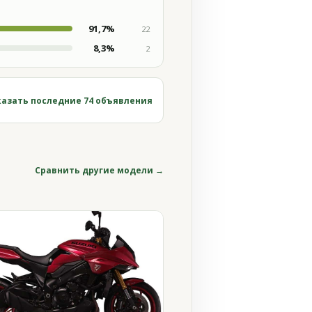
91,7%
22
8,3%
2
азать последние 74 объявления
Сравнить другие модели →