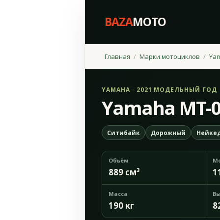
BAZA
MOTO
Главная
Марки мотоциклов
Ya
YAMAHA · 2021 МОДЕЛЬНЫЙ ГОД
Yamaha MT-0
Ситибайк
Дорожный
Нейке
Объём
М
889 см³
1
Масса
Вы
190 кг
8