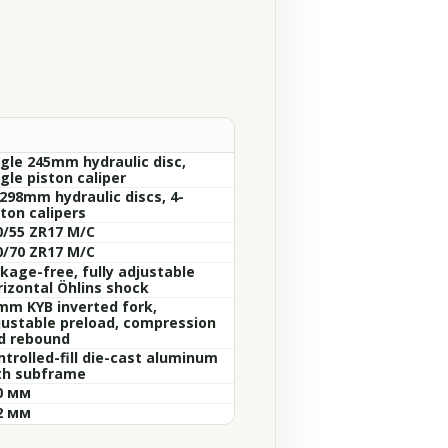
ngle 245mm hydraulic disc,
gle piston caliper
 298mm hydraulic discs, 4-
ton calipers
0/55 ZR17 M/C
0/70 ZR17 M/C
nkage-free, fully adjustable
rizontal Öhlins shock
mm KYB inverted fork,
justable preload, compression
d rebound
ntrolled-fill die-cast aluminum
th subframe
0 мм
2 мм