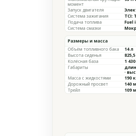
момент
Запуск двигателя
Элек
Система зажигания
TCI: 
Подача топлива
Fuel 
Система смазки
Мокр
Размеры и масса
Объём топливного бака
14 л
Высота сиденья
825,
Колёсная база
1 43
Габариты
длин
· вы
Масса с жидкостями
190 к
Дорожный просвет
140 
Трейл
109 