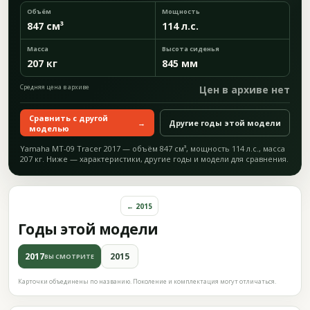
Объём
Мощность
847 см³
114 л.с.
Масса
Высота сиденья
207 кг
845 мм
Средняя цена в архиве
Цен в архиве нет
Сравнить с другой
→
Другие годы этой модели
моделью
Yamaha MT-09 Tracer 2017 — объём 847 см³, мощность 114 л.с., масса
207 кг. Ниже — характеристики, другие годы и модели для сравнения.
← 2015
Годы этой модели
2017
2015
ВЫ СМОТРИТЕ
Карточки объединены по названию. Поколение и комплектация могут отличаться.