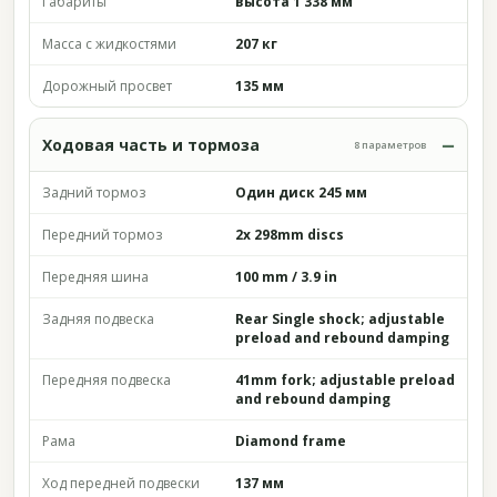
Габариты
высота 1 338 мм
Масса с жидкостями
207 кг
Дорожный просвет
135 мм
Ходовая часть и тормоза
8 параметров
Задний тормоз
Один диск 245 мм
Передний тормоз
2x 298mm discs
Передняя шина
100 mm / 3.9 in
Задняя подвеска
Rear Single shock; adjustable
preload and rebound damping
Передняя подвеска
41mm fork; adjustable preload
and rebound damping
Рама
Diamond frame
Ход передней подвески
137 мм