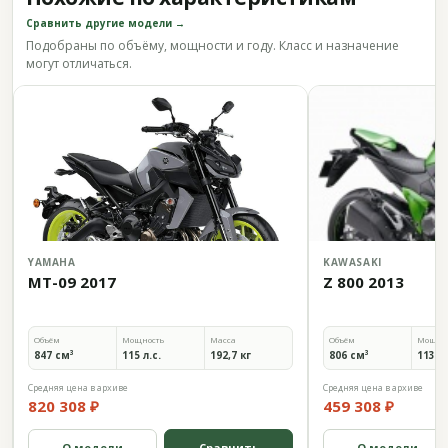
Сравнить другие модели →
Подобраны по объёму, мощности и году. Класс и назначение
могут отличаться.
YAMAHA
KAWASAKI
MT-09 2017
Z 800 2013
Объём
Мощность
Масса
Объём
Мощно
847 см³
115 л.с.
192,7 кг
806 см³
113 л.
Средняя цена в архиве
Средняя цена в архиве
820 308 ₽
459 308 ₽
О модели
Сравнить
О модели