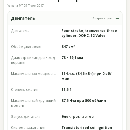
Yamaha MT-09 Tracer 2017
Двигатель
10 параметров
Двигатель
Four stroke, transverse three
cylinder, DOHC, 12 Valve
Объём двигателя
847 см³
Диаметр цилиндра × ход
78 × 59,1 мм
поршня
Максимальная мощность
114 л.с. (84,6 кВт) при 0 об/
мин
Степень сжатия
11,5:1
Максимальный крутящий
87,5 Н·м при 500 об/мин
момент
Запуск двигателя
Электростартер
Система зажигания
Transistorized coil ignition