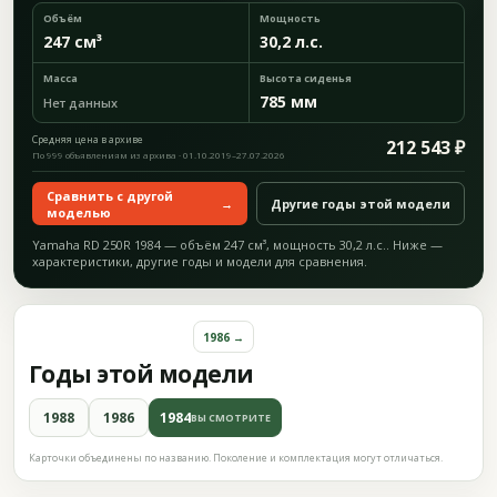
Объём
Мощность
247 см³
30,2 л.с.
Масса
Высота сиденья
785 мм
Нет данных
Средняя цена в архиве
212 543 ₽
По 999 объявлениям из архива · 01.10.2019–27.07.2026
Сравнить с другой
→
Другие годы этой модели
моделью
Yamaha RD 250R 1984 — объём 247 см³, мощность 30,2 л.с.. Ниже —
характеристики, другие годы и модели для сравнения.
1986 →
Годы этой модели
1988
1986
1984
ВЫ СМОТРИТЕ
Карточки объединены по названию. Поколение и комплектация могут отличаться.