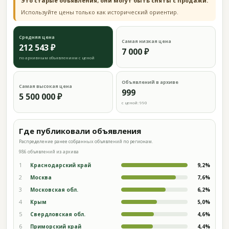
Это старые объявления; они могут быть сняты с продажи.
Используйте цены только как исторический ориентир.
Средняя цена
Самая низкая цена
212 543 ₽
7 000 ₽
по архивным объявлениям с ценой
Объявлений в архиве
Самая высокая цена
999
5 500 000 ₽
с ценой: 990
Где публиковали объявления
Распределение ранее собранных объявлений по регионам.
986 объявлений из архива
1
Краснодарский край
9,2%
2
Москва
7,6%
3
Московская обл.
6,2%
4
Крым
5,0%
5
Свердловская обл.
4,6%
6
Приморский край
4,4%