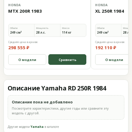
HONDA
HONDA
MTX 200R 1983
XL 250R 1984
Объём
Мощность
Масса
Объём
Мощно
249 см³
28 л.с.
114 кг
249 см³
28 л.с
Средняя цена в архиве
Средняя цена в архиве
298 555 ₽
192 110 ₽
О модели
Сравнить
О модели
Описание Yamaha RD 250R 1984
Описание пока не добавлено
Посмотрите характеристики, другие годы или сравните эту
модель с другой.
Другие модели
Yamaha
в каталоге