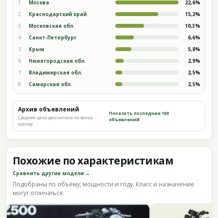
1
Москва
22,6%
2
Краснодарский край
15,2%
3
Московская обл.
10,3%
4
Санкт-Петербург
6,6%
5
Крым
5,8%
6
Нижегородская обл.
2,9%
7
Владимирская обл.
2,5%
8
Самарская обл.
2,5%
Архив объявлений
Показать последние 100
Средняя цена рассчитана по всему
объявлений
архиву
Похожие по характеристикам
Сравнить другие модели →
Подобраны по объёму, мощности и году. Класс и назначение
могут отличаться.