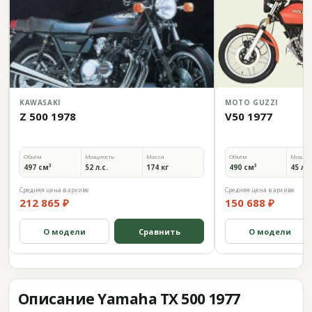
KAWASAKI
MOTO GUZZI
Z 500 1978
V50 1977
Объём
Мощность
Масса
Объём
Мощно
497 см³
52 л.с.
174 кг
490 см³
45 л.с
Средняя цена в архиве
Средняя цена в архиве
212 865 ₽
150 688 ₽
О модели
Сравнить
О модели
Описание Yamaha TX 500 1977