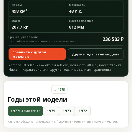
Объём
Мощность
498 см³
48 л.с.
Масса
Высота сиденья
207,7 кг
812 мм
Средняя цена в архиве
236 503 ₽
По 252 объявлениям из архива · 20.07.2014–28.04.2025
Сравнить с другой
→
Другие годы этой модели
моделью
Yamaha TX 500 1977 — объём 498 см³, мощность 48 л.с., масса 207,7 кг.
Ниже — характеристики, другие годы и модели для сравнения.
← 1975
Годы этой модели
1977
1975
1973
1972
ВЫ СМОТРИТЕ
Карточки объединены по названию. Поколение и комплектация могут отличаться.