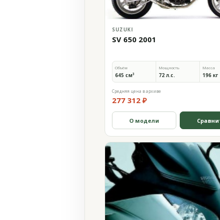
SUZUKI
SV 650 2001
Объём
Мощность
Масса
645 см³
72 л.с.
196 кг
Средняя цена в архиве
277 312 ₽
О модели
Сравни