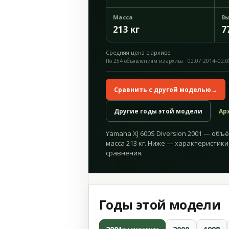
Масса
Вы
213 кг
7
Средняя цена в архиве
По 254 объявлениям из архива · 02.07.2014–02.
Сравнить с другой моделью
→
Другие годы этой модели
Ар
Yamaha XJ 600S Diversion 2001 — объём
масса 213 кг. Ниже — характеристики
сравнения.
Годы этой модели