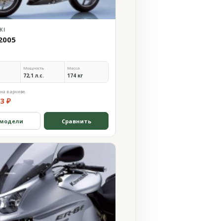
KI
2005
Мощность
Масса
72,1 л.с.
174 кг
на в архиве
3 ₽
 модели
Сравнить