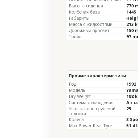
Высота сиденья
770 m
Колёсная база
1445 
Габариты
Heigh
Масса с жидкостями
213 k
Дорожный просвет
150 m
Трейл
97 mm
Прочие характеристики
Год
1992 
Модель
Yamah
Dry Weight
198 k
Система охлаждения
Air c
Угол наклона рулевой
25
колонки
Колёса
3 Spo
Max Power Rear Tyre
51.4 