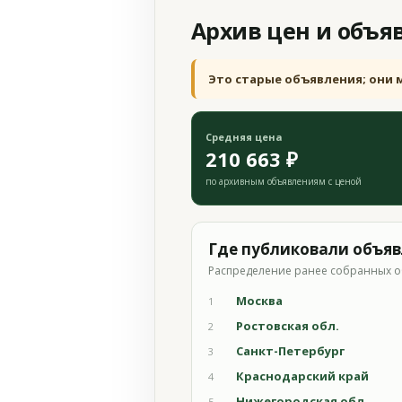
Архив цен и объя
Это старые объявления; они 
Средняя цена
210 663 ₽
по архивным объявлениям с ценой
Где публиковали объя
Распределение ранее собранных о
Москва
1
Ростовская обл.
2
Санкт-Петербург
3
Краснодарский край
4
Нижегородская обл.
5