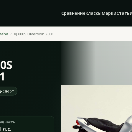
Сравнение
Классы
Марки
Стать
maha
XJ 600S Diversion 2001
00S
1
-Спорт
ощность
1 л.с.