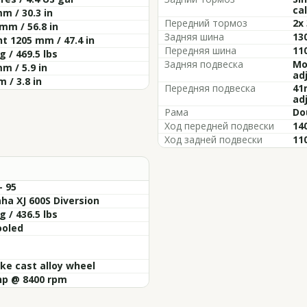
cal
m / 30.3 in
Передний тормоз
2x
mm / 56.8 in
Задняя шина
13
t 1205 mm / 47.4 in
Передняя шина
11
g / 469.5 lbs
Задняя подвеска
Mo
m / 5.9 in
ad
 / 3.8 in
Передняя подвеска
41
ad
Рама
Do
Ход передней подвески
140
Ход задней подвески
110
- 95
a XJ 600S Diversion
g / 436.5 lbs
ooled
ke cast alloy wheel
hp @ 8400 rpm