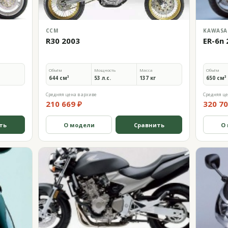
CCM
KAWASA
R30 2003
ER-6n 
Объём
Мощность
Масса
Объём
644 см³
53 л.с.
137 кг
650 см³
Средняя цена в архиве
Средняя це
210 669 ₽
320 70
ть
О модели
Сравнить
О