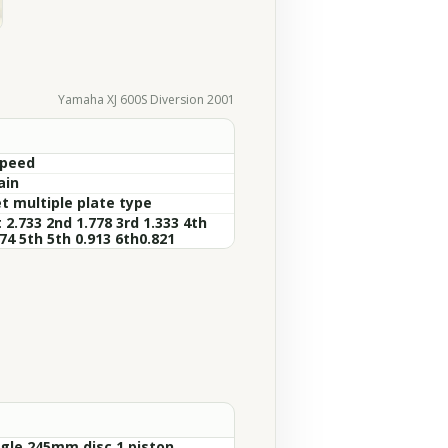
Yamaha XJ 600S Diversion 2001
Speed
ain
t multiple plate type
 2.733 2nd 1.778 3rd 1.333 4th
74 5th 5th 0.913 6th0.821
ngle 245mm disc 1 piston