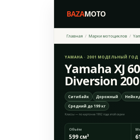
BAZA
MOTO
Главная
Марки мотоциклов
Ya
YAMAHA · 2001 МОДЕЛЬНЫЙ ГОД
Yamaha XJ 6
Diversion 200
Ситибайк
Дорожный
Нейкед
Средний до 199 кг
Классы — по карточке 1992 года этой серии
Объём
М
599 см³
6