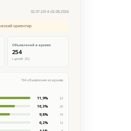
02.07.2014–02.08.2026
ческий ориентир.
Объявлений в архиве
254
с ценой: 252
194 объявления из архива
11,9%
23
10,3%
20
9,8%
19
6,2%
12
4,1%
8