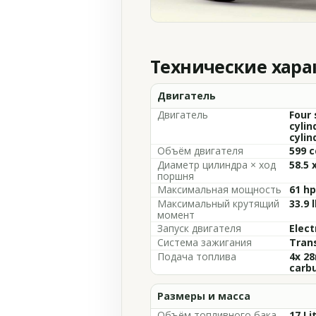
Технические хар
Двигатель
Двигатель
Four 
cylin
cylin
Объём двигателя
599 c
Диаметр цилиндра × ход
58.5 
поршня
Максимальная мощность
61 hp
Максимальный крутящий
33.9 
момент
Запуск двигателя
Elect
Система зажигания
Trans
Подача топлива
4x 2
carb
Размеры и масса
Объём топливного бака
17 Li