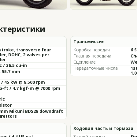
актеристики
Трансмиссия
stroke, transverse four
Коробка передач
6 
der, DOHC, 2 valves per
Главная передача
Ch
der
Сцепление
We
c / 36.5 cu-in
Передаточные Числа
1st
x 55.7 mm
1.0
 / 45 kW @ 8.500 rpm
lb-ft / 4.7 kgf-m @ 7000 rpm
ric
istor
8mm Mikuni BDS28 downdraft
urettors
Ходовая часть и тормоза
tres / 4.4 US gal
Задний тормоз
Si