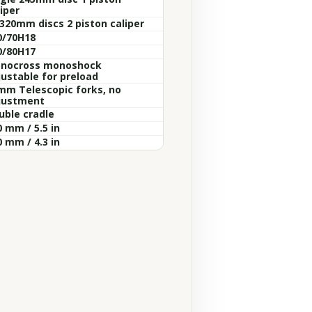
iper
 320mm discs 2 piston caliper
0/70H18
0/80H17
nocross monoshock
justable for preload
mm Telescopic forks, no
justment
uble cradle
 mm / 5.5 in
 mm / 4.3 in