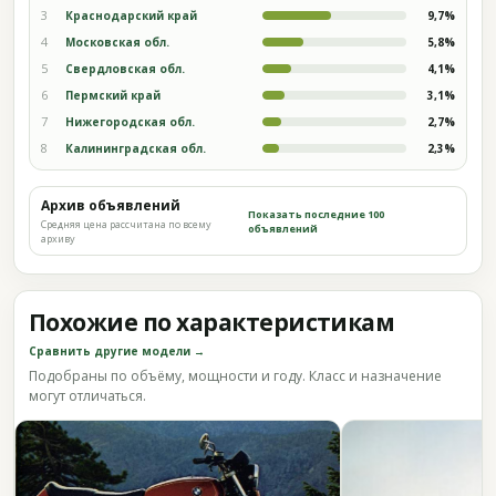
3
Краснодарский край
9,7%
4
Московская обл.
5,8%
5
Свердловская обл.
4,1%
6
Пермский край
3,1%
7
Нижегородская обл.
2,7%
8
Калининградская обл.
2,3%
Архив объявлений
Показать последние 100
Средняя цена рассчитана по всему
объявлений
архиву
Похожие по характеристикам
Сравнить другие модели →
Подобраны по объёму, мощности и году. Класс и назначение
могут отличаться.