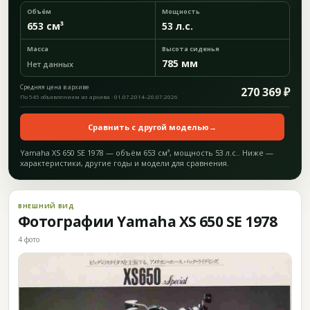
Объём
Мощность
653 см³
53 л.с.
Масса
Высота сиденья
785 мм
Нет данных
Средняя цена в архиве
270 369 ₽
По 545 объявлениям из архива · 01.07.2014–20.07.2026
Сравнить с другой моделью
→
Yamaha XS 650 SE 1978 — объём 653 см³, мощность 53 л.с.. Ниже —
характеристики, другие годы и модели для сравнения.
ВНЕШНИЙ ВИД
Фотографии Yamaha XS 650 SE 1978
4 фото