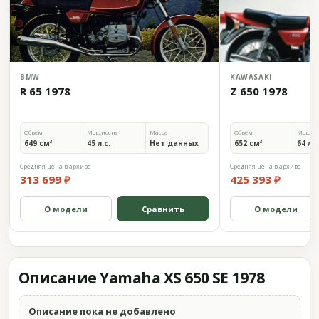
BMW
KAWASAKI
R 65 1978
Z 650 1978
Объём
Мощность
Масса
Объём
Мощно
649 см³
45 л.с.
Нет данных
652 см³
64 л.с
Средняя цена в архиве
Средняя цена в архиве
313 699 ₽
425 393 ₽
О модели
Сравнить
О модели
Описание Yamaha XS 650 SE 1978
Описание пока не добавлено