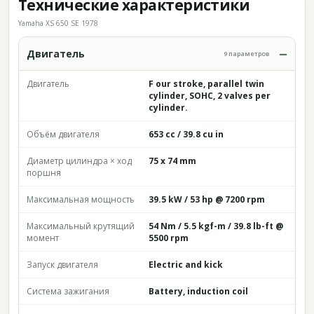
Технические характеристики
Yamaha XS 650 SE 1978
Двигатель
9 параметров
Двигатель
F our stroke, parallel twin
cylinder, SOHC, 2 valves per
cylinder.
Объём двигателя
653 cc / 39.8 cu in
Диаметр цилиндра × ход
75 x 74 mm
поршня
Максимальная мощность
39.5 kW / 53 hp @ 7200 rpm
Максимальный крутящий
54 Nm / 5.5 kgf-m / 39.8 lb-ft @
момент
5500 rpm
Запуск двигателя
Electric and kick
Система зажигания
Battery, induction coil