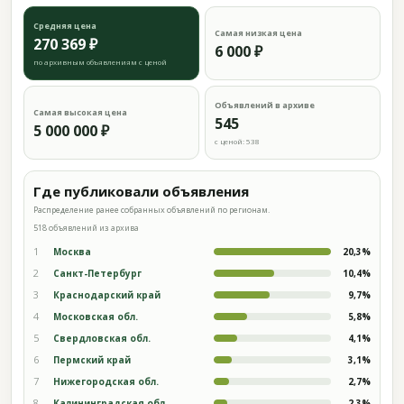
Средняя цена
Самая низкая цена
270 369 ₽
6 000 ₽
по архивным объявлениям с ценой
Объявлений в архиве
Самая высокая цена
545
5 000 000 ₽
с ценой: 538
Где публиковали объявления
Распределение ранее собранных объявлений по регионам.
518 объявлений из архива
1
Москва
20,3%
2
Санкт-Петербург
10,4%
3
Краснодарский край
9,7%
4
Московская обл.
5,8%
5
Свердловская обл.
4,1%
6
Пермский край
3,1%
7
Нижегородская обл.
2,7%
8
Калининградская обл.
2,3%