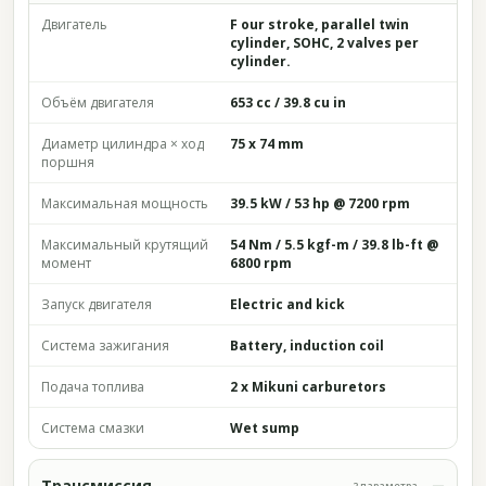
Двигатель
F our stroke, parallel twin
cylinder, SOHC, 2 valves per
cylinder.
Объём двигателя
653 cc / 39.8 cu in
Диаметр цилиндра × ход
75 x 74 mm
поршня
Максимальная мощность
39.5 kW / 53 hp @ 7200 rpm
Максимальный крутящий
54 Nm / 5.5 kgf-m / 39.8 lb-ft @
момент
6800 rpm
Запуск двигателя
Electric and kick
Система зажигания
Battery, induction coil
Подача топлива
2 x Mikuni carburetors
Система смазки
Wet sump
Трансмиссия
2 параметра