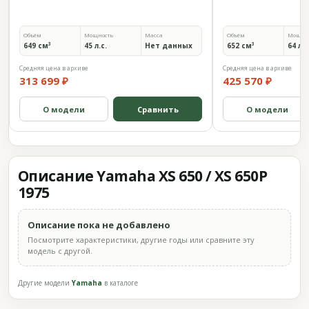
Объём
Мощность
Масса
Объём
Мощно
649 см³
45 л.с.
Нет данных
652 см³
64 л.с
Средняя цена в архиве
Средняя цена в архиве
313 699 ₽
425 570 ₽
О модели
Сравнить
О модели
Описание Yamaha XS 650 / XS 650P
1975
Описание пока не добавлено
Посмотрите характеристики, другие годы или сравните эту
модель с другой.
Другие модели
Yamaha
в каталоге