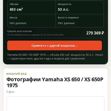
Объём
Мощность
653 см³
53 л.с.
Масса
Высота сиденья
Нет данных
Нет данных
Средняя цена в архиве
270 369 ₽
По 545 объявлениям из архива · 01.07.2014–20.07.2026
Сравнить с другой моделью
→
Yamaha XS 650 / XS 650P 1975 — объём 653 см³, мощность 53 л.с.. Ниже
— характеристики, другие годы и модели для сравнения.
ВНЕШНИЙ ВИД
Фотографии Yamaha XS 650 / XS 650P
1975
3 фото