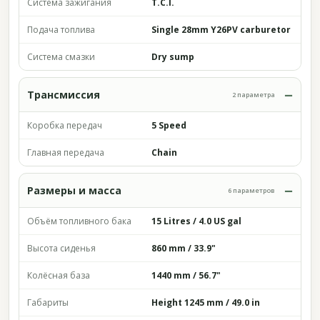
Система зажигания
T.C.I.
Подача топлива
Single 28mm Y26PV carburetor
Система смазки
Dry sump
Трансмиссия
2 параметра
Коробка передач
5 Speed
Главная передача
Chain
Размеры и масса
6 параметров
Объём топливного бака
15 Litres / 4.0 US gal
Высота сиденья
860 mm / 33.9"
Колёсная база
1440 mm / 56.7"
Габариты
Height 1245 mm / 49.0 in