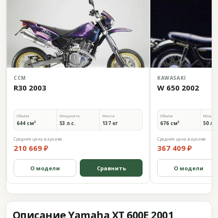
CCM
KAWASAKI
R30 2003
W 650 2002
Объём
Мощность
Масса
Объём
Мощно
644 см³
53 л.с.
137 кг
676 см³
50 л.с
Средняя цена в архиве
Средняя цена в архиве
210 669 ₽
367 409 ₽
О модели
Сравнить
О модели
Описание Yamaha XT 600E 2001