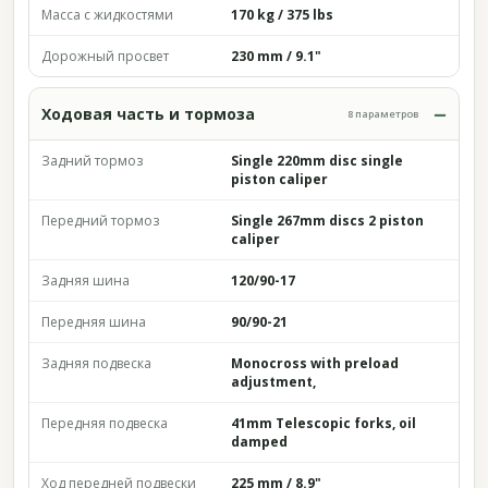
Масса с жидкостями
170 kg / 375 lbs
Дорожный просвет
230 mm / 9.1"
Ходовая часть и тормоза
8 параметров
Задний тормоз
Single 220mm disc single
piston caliper
Передний тормоз
Single 267mm discs 2 piston
caliper
Задняя шина
120/90-17
Передняя шина
90/90-21
Задняя подвеска
Monocross with preload
adjustment,
Передняя подвеска
41mm Telescopic forks, oil
damped
Ход передней подвески
225 mm / 8.9"