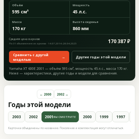
Объём
Мощность
595 см³
45 л.с.
Масса
Высота сиденья
170 кг
860 мм
Средняя цена в архиве
170 387 ₽
По 31 объявлению из архива · 14.07.2014–28.04.2025
Сравнить с другой
→
Другие годы этой модели
моделью
Yamaha XT 600E 2001 — объём 595 см³, мощность 45 л.с., масса 170 кг.
Ниже — характеристики, другие годы и модели для сравнения.
← 2000
2002 →
Годы этой модели
2003
2002
2001
2000
1999
1997
19
ВЫ СМОТРИТЕ
Карточки объединены по названию. Поколение и комплектация могут отличаться.