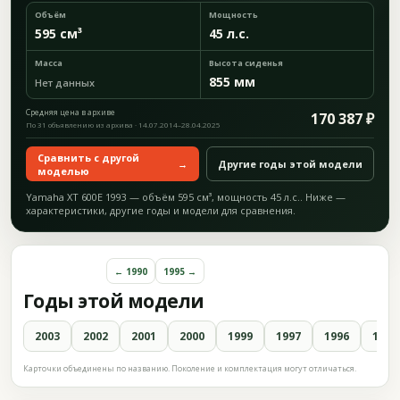
Объём
Мощность
595 см³
45 л.с.
Масса
Высота сиденья
855 мм
Нет данных
Средняя цена в архиве
170 387 ₽
По 31 объявлению из архива · 14.07.2014–28.04.2025
Сравнить с другой
→
Другие годы этой модели
моделью
Yamaha XT 600E 1993 — объём 595 см³, мощность 45 л.с.. Ниже —
характеристики, другие годы и модели для сравнения.
← 1990
1995 →
Годы этой модели
2003
2002
2001
2000
1999
1997
1996
1995
Карточки объединены по названию. Поколение и комплектация могут отличаться.