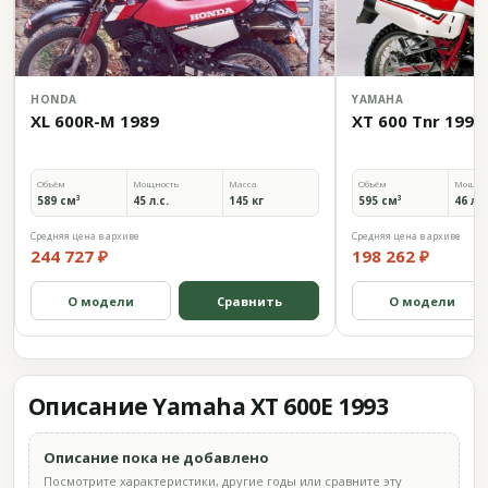
HONDA
YAMAHA
XL 600R-M 1989
XT 600 Tnr 1990
Объём
Мощность
Масса
Объём
Мощно
589 см³
45 л.с.
145 кг
595 см³
46 л.с
Средняя цена в архиве
Средняя цена в архиве
244 727 ₽
198 262 ₽
О модели
Сравнить
О модели
Описание Yamaha XT 600E 1993
Описание пока не добавлено
Посмотрите характеристики, другие годы или сравните эту