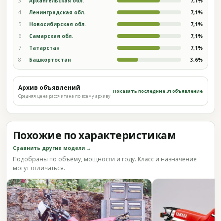
3
Архангельская обл.
7,1%
4
Ленинградская обл.
7,1%
5
Новосибирская обл.
7,1%
6
Самарская обл.
7,1%
7
Татарстан
7,1%
8
Башкортостан
3,6%
Архив объявлений
Показать последние 31 объявление
Средняя цена рассчитана по всему архиву
Похожие по характеристикам
Сравнить другие модели →
Подобраны по объёму, мощности и году. Класс и назначение
могут отличаться.