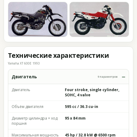
Технические характеристики
Yamaha XT 600E 1993
Двигатель
9 параметров
Двигатель
Four stroke, single cylinder,
SOHC, 4 valve
Объём двигателя
595 cc / 36.3 cu-in
Диаметр цилиндра × ход
95 x 84 mm
поршня
Максимальная мощность
45 hp / 32.8 kW @ 6500 rpm